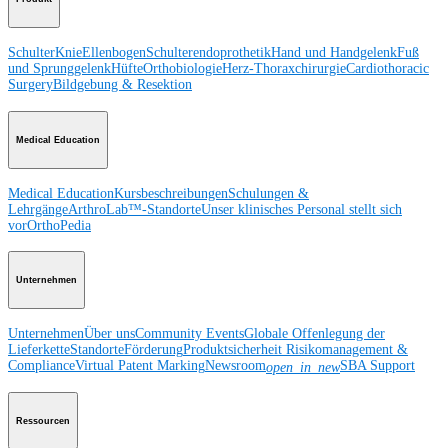
Schulter
Knie
Ellenbogen
Schulterendoprothetik
Hand und Handgelenk
Fuß
und Sprunggelenk
Hüfte
Orthobiologie
Herz-Thoraxchirurgie
Cardiothoracic
Surgery
Bildgebung & Resektion
Medical Education
Medical Education
Kursbeschreibungen
Schulungen &
Lehrgänge
ArthroLab™-Standorte
Unser klinisches Personal stellt sich
vor
OrthoPedia
Unternehmen
Unternehmen
Über uns
Community Events
Globale Offenlegung der
Lieferkette
Standorte
Förderung
Produktsicherheit
Risikomanagement &
Compliance
Virtual Patent Marking
Newsroom
SBA Support
open_in_new
Ressourcen