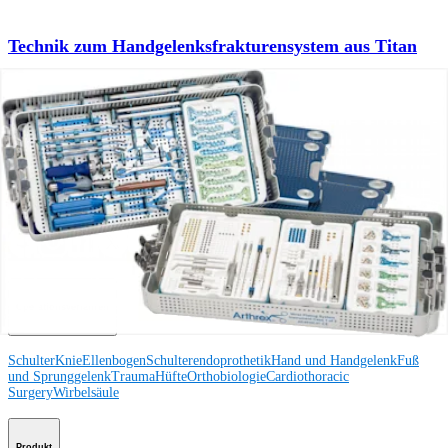
Technik zum Handgelenksfrakturensystem aus Titan
Operationsverfahren
Wie können wir Ihnen helfen?
Medizinproduktberater:in kontaktieren
Veranstaltungen, Lab-Vorführungen und Schulungsmöglichkeiten
ansehen
Unseren Newsletter abonnieren
Besuchen Sie uns
Operationsverfahren
Schulter
Knie
Ellenbogen
Schulterendoprothetik
Hand und Handgelenk
Fuß
und Sprunggelenk
Trauma
Hüfte
Orthobiologie
Cardiothoracic
Surgery
Wirbelsäule
Produkt