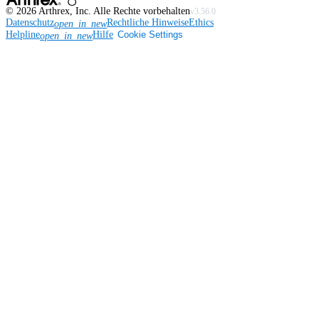
©
2026
Arthrex, Inc. Alle Rechte vorbehalten
v3.56.0
Datenschutz
Rechtliche Hinweise
Ethics
open_in_new
Helpline
Hilfe
Cookie Settings
open_in_new