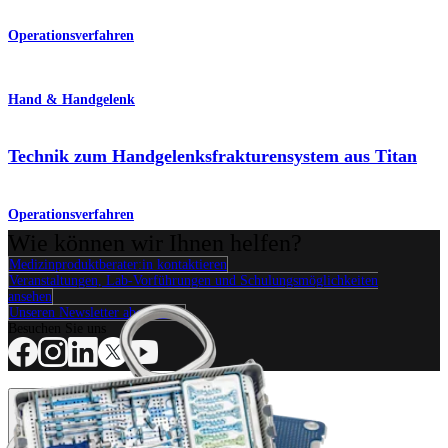
Operationsverfahren
Hand & Handgelenk
Technik zum Handgelenksfrakturensystem aus Titan
Operationsverfahren
Wie können wir Ihnen helfen?
Medizinproduktberater:in kontaktieren
Veranstaltungen, Lab-Vorführungen und Schulungsmöglichkeiten
ansehen
Unseren Newsletter abonnieren
Besuchen Sie uns
Operationsverfahren