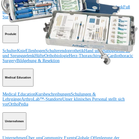
Schulter
Knie
Ellenbogen
Schulterendoprothetik
Hand und Handgelenk
Fuß
und Sprunggelenk
Trauma
Hüfte
Orthobiologie
Cardiothoracic
Surgery
Wirbelsäule
Produkt
Schulter
Knie
Ellenbogen
Schulterendoprothetik
Hand und Handgelenk
Fuß
und Sprunggelenk
Hüfte
Orthobiologie
Herz-Thoraxchirurgie
Cardiothoracic
Surgery
Bildgebung & Resektion
Medical Education
Medical Education
Kursbeschreibungen
Schulungen &
Lehrgänge
ArthroLab™-Standorte
Unser klinisches Personal stellt sich
vor
OrthoPedia
Unternehmen
Unternehmen
Über uns
Community Events
Globale Offenlegung der