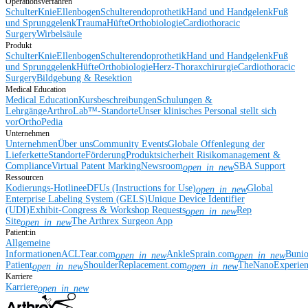
Operationsverfahren
Schulter
Knie
Ellenbogen
Schulterendoprothetik
Hand und Handgelenk
Fuß
und Sprunggelenk
Trauma
Hüfte
Orthobiologie
Cardiothoracic
Surgery
Wirbelsäule
Produkt
Schulter
Knie
Ellenbogen
Schulterendoprothetik
Hand und Handgelenk
Fuß
und Sprunggelenk
Hüfte
Orthobiologie
Herz-Thoraxchirurgie
Cardiothoracic
Surgery
Bildgebung & Resektion
Medical Education
Medical Education
Kursbeschreibungen
Schulungen &
Lehrgänge
ArthroLab™-Standorte
Unser klinisches Personal stellt sich
vor
OrthoPedia
Unternehmen
Unternehmen
Über uns
Community Events
Globale Offenlegung der
Lieferkette
Standorte
Förderung
Produktsicherheit
Risikomanagement &
Compliance
Virtual Patent Marking
Newsroom
SBA Support
open_in_new
Ressourcen
Kodierungs-Hotline
eDFUs (Instructions for Use)
Global
open_in_new
Enterprise Labeling System (GELS)
Unique Device Identifier
(UDI)
Exhibit-Congress & Workshop Requests
Rep
open_in_new
Site
The Arthrex Surgeon App
open_in_new
Patient:in
Allgemeine
Informationen
ACLTear.com
AnkleSprain.com
Buni
open_in_new
open_in_new
Patient
ShoulderReplacement.com
TheNanoExperie
open_in_new
open_in_new
Karriere
Karriere
open_in_new