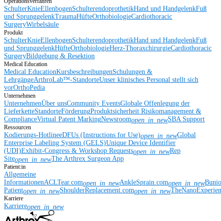
Operationsverfahren
Schulter
Knie
Ellenbogen
Schulterendoprothetik
Hand und Handgelenk
Fuß
und Sprunggelenk
Trauma
Hüfte
Orthobiologie
Cardiothoracic
Surgery
Wirbelsäule
Produkt
Schulter
Knie
Ellenbogen
Schulterendoprothetik
Hand und Handgelenk
Fuß
und Sprunggelenk
Hüfte
Orthobiologie
Herz-Thoraxchirurgie
Cardiothoracic
Surgery
Bildgebung & Resektion
Medical Education
Medical Education
Kursbeschreibungen
Schulungen &
Lehrgänge
ArthroLab™-Standorte
Unser klinisches Personal stellt sich
vor
OrthoPedia
Unternehmen
Unternehmen
Über uns
Community Events
Globale Offenlegung der
Lieferkette
Standorte
Förderung
Produktsicherheit
Risikomanagement &
Compliance
Virtual Patent Marking
Newsroom
SBA Support
open_in_new
Ressourcen
Kodierungs-Hotline
eDFUs (Instructions for Use)
Global
open_in_new
Enterprise Labeling System (GELS)
Unique Device Identifier
(UDI)
Exhibit-Congress & Workshop Requests
Rep
open_in_new
Site
The Arthrex Surgeon App
open_in_new
Patient:in
Allgemeine
Informationen
ACLTear.com
AnkleSprain.com
Buni
open_in_new
open_in_new
Patient
ShoulderReplacement.com
TheNanoExperie
open_in_new
open_in_new
Karriere
Karriere
open_in_new