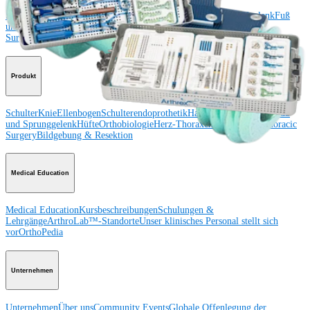
Schulter
Knie
Ellenbogen
Schulterendoprothetik
Hand und Handgelenk
Fuß
und Sprunggelenk
Trauma
Hüfte
Orthobiologie
Cardiothoracic
Surgery
Wirbelsäule
Produkt
Schulter
Knie
Ellenbogen
Schulterendoprothetik
Hand und Handgelenk
Fuß
und Sprunggelenk
Hüfte
Orthobiologie
Herz-Thoraxchirurgie
Cardiothoracic
Surgery
Bildgebung & Resektion
Medical Education
Medical Education
Kursbeschreibungen
Schulungen &
Lehrgänge
ArthroLab™-Standorte
Unser klinisches Personal stellt sich
vor
OrthoPedia
Unternehmen
Unternehmen
Über uns
Community Events
Globale Offenlegung der