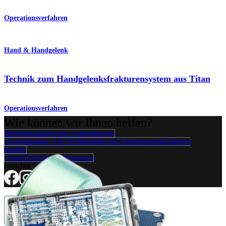
Operationsverfahren
Hand & Handgelenk
Technik zum Handgelenksfrakturensystem aus Titan
Operationsverfahren
Wie können wir Ihnen helfen?
Medizinproduktberater:in kontaktieren
Veranstaltungen, Lab-Vorführungen und Schulungsmöglichkeiten
ansehen
Unseren Newsletter abonnieren
Besuchen Sie uns
Operationsverfahren