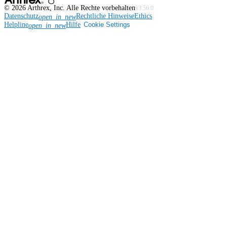
©
2026
Arthrex, Inc. Alle Rechte vorbehalten
v3.56.0
Datenschutz
Rechtliche Hinweise
Ethics
open_in_new
Helpline
Hilfe
Cookie Settings
open_in_new