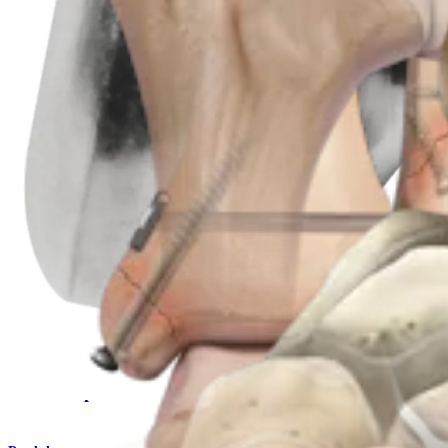
Produkt
Trauma Obere Extremitäten
Klavikulaplatten und -schrauben