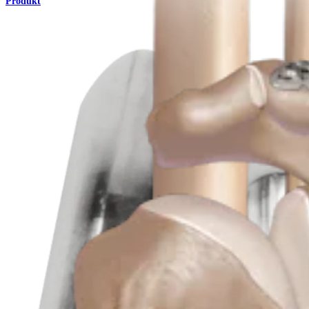
Produkt
Trauma Obere Extremitäten
Klavikulaplatten und -schrauben