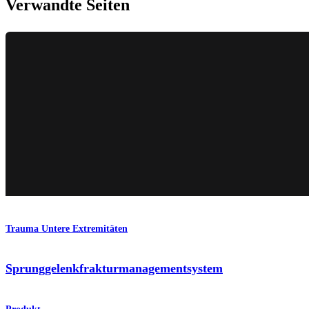
Verwandte Seiten
Trauma Untere Extremitäten
Sprunggelenkfraktur­managementsystem