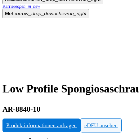
Karriere
open_in_new
Mehr
arrow_drop_down
chevron_right
Low Profile Spongiosaschrau
AR-8840-10
Produktinformationen anfragen
eDFU ansehen