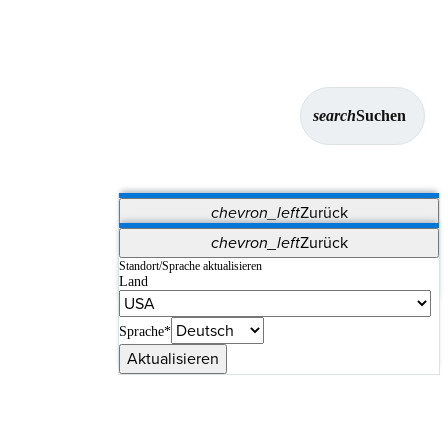
search
Suchen
chevron_left
Zurück
Anwendungen
chevron_left
Zurück
Vet Systems
OrthoPedia Patient
SAP
Standort/Sprache aktualisieren
Land
Supplier Portal
Synergy-Bildgebung und -Resektion
Sprache*
Aktualisieren