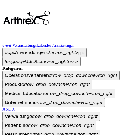
event
Veranstaltungskalender
Veranstaltungen
apps
Anwendungen
chevron_right
Apps
language
US/DE
chevron_right
US/DE
Kategorien
Operationsverfahren
arrow_drop_down
chevron_right
Produkt
arrow_drop_down
chevron_right
Medical Education
arrow_drop_down
chevron_right
Unternehmen
arrow_drop_down
chevron_right
ASC X
Verwaltung
arrow_drop_down
chevron_right
Patient:in
arrow_drop_down
chevron_right
Ressourcen
arrow_drop_down
chevron_right