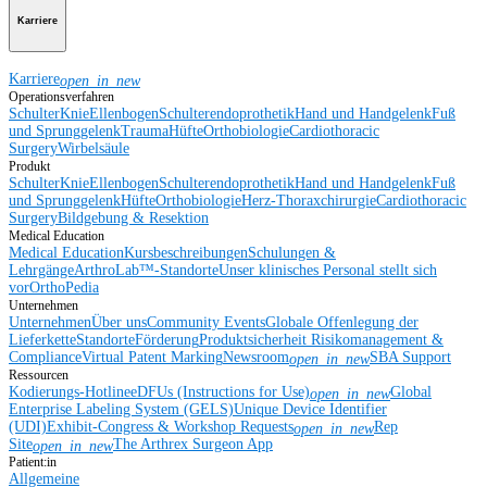
Karriere
Karriere
open_in_new
Operationsverfahren
Schulter
Knie
Ellenbogen
Schulterendoprothetik
Hand und Handgelenk
Fuß
und Sprunggelenk
Trauma
Hüfte
Orthobiologie
Cardiothoracic
Surgery
Wirbelsäule
Produkt
Schulter
Knie
Ellenbogen
Schulterendoprothetik
Hand und Handgelenk
Fuß
und Sprunggelenk
Hüfte
Orthobiologie
Herz-Thoraxchirurgie
Cardiothoracic
Surgery
Bildgebung & Resektion
Medical Education
Medical Education
Kursbeschreibungen
Schulungen &
Lehrgänge
ArthroLab™-Standorte
Unser klinisches Personal stellt sich
vor
OrthoPedia
Unternehmen
Unternehmen
Über uns
Community Events
Globale Offenlegung der
Lieferkette
Standorte
Förderung
Produktsicherheit
Risikomanagement &
Compliance
Virtual Patent Marking
Newsroom
SBA Support
open_in_new
Ressourcen
Kodierungs-Hotline
eDFUs (Instructions for Use)
Global
open_in_new
Enterprise Labeling System (GELS)
Unique Device Identifier
(UDI)
Exhibit-Congress & Workshop Requests
Rep
open_in_new
Site
The Arthrex Surgeon App
open_in_new
Patient:in
Allgemeine