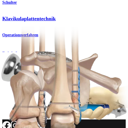
Schulter
Klavikulaplattentechnik
Operationsverfahren
Fuß & Sprunggelenk
Interne Fixierung von Sprunggelenkfrakturen
Operationsverfahren
Wie können wir Ihnen helfen?
Medizinproduktberater:in kontaktieren
Veranstaltungen, Lab-Vorführungen und Schulungsmöglichkeiten
ansehen
Unseren Newsletter abonnieren
Besuchen Sie uns