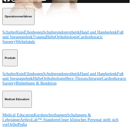
Operationsverfahren
Schulter
Knie
Ellenbogen
Schulterendoprothetik
Hand und Handgelenk
Fuß
und Sprunggelenk
Trauma
Hüfte
Orthobiologie
Cardiothoracic
Surgery
Wirbelsäule
Produkt
Schulter
Knie
Ellenbogen
Schulterendoprothetik
Hand und Handgelenk
Fuß
und Sprunggelenk
Hüfte
Orthobiologie
Herz-Thoraxchirurgie
Cardiothoracic
Surgery
Bildgebung & Resektion
Medical Education
Medical Education
Kursbeschreibungen
Schulungen &
Lehrgänge
ArthroLab™-Standorte
Unser klinisches Personal stellt sich
vor
OrthoPedia