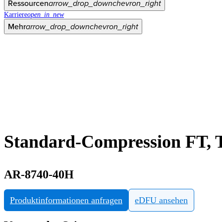
Ressourcen
arrow_drop_down
chevron_right
Karriere
open_in_new
Mehr
arrow_drop_down
chevron_right
Standard-Compression FT, 
AR-8740-40H
Produktinformationen anfragen
eDFU ansehen