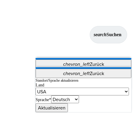
search
Suchen
chevron_left
Zurück
Anwendungen
chevron_left
Zurück
Vet Systems
OrthoPedia Patient
SAP
Standort/Sprache aktualisieren
Land
Supplier Portal
Synergy-Bildgebung und -Resektion
Sprache*
Aktualisieren