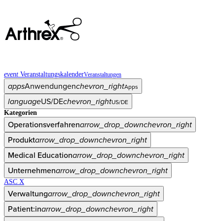
event
Veranstaltungskalender
Veranstaltungen
apps
Anwendungen
chevron_right
Apps
language
US/DE
chevron_right
US/DE
Kategorien
Operationsverfahren
arrow_drop_down
chevron_right
Produkt
arrow_drop_down
chevron_right
Medical Education
arrow_drop_down
chevron_right
Unternehmen
arrow_drop_down
chevron_right
ASC X
Verwaltung
arrow_drop_down
chevron_right
Patient:in
arrow_drop_down
chevron_right