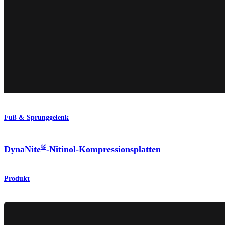
Fuß & Sprunggelenk
®
DynaNite
-Nitinol-Kompressionsplatten
Produkt