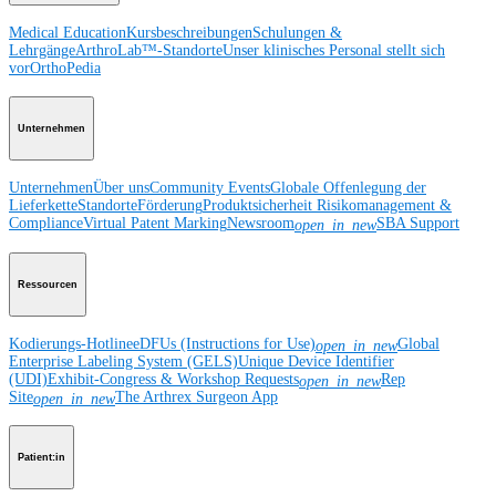
Medical Education
Kursbeschreibungen
Schulungen &
Lehrgänge
ArthroLab™-Standorte
Unser klinisches Personal stellt sich
vor
OrthoPedia
Unternehmen
Unternehmen
Über uns
Community Events
Globale Offenlegung der
Lieferkette
Standorte
Förderung
Produktsicherheit
Risikomanagement &
Compliance
Virtual Patent Marking
Newsroom
SBA Support
open_in_new
Ressourcen
Kodierungs-Hotline
eDFUs (Instructions for Use)
Global
open_in_new
Enterprise Labeling System (GELS)
Unique Device Identifier
(UDI)
Exhibit-Congress & Workshop Requests
Rep
open_in_new
Site
The Arthrex Surgeon App
open_in_new
Patient:in