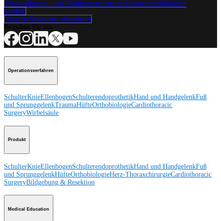
Veranstaltungen, Lab-Vorführungen und Schulungsmöglichkeiten
ansehen
Unseren Newsletter abonnieren
Besuchen Sie uns
Operationsverfahren
Schulter
Knie
Ellenbogen
Schulterendoprothetik
Hand und Handgelenk
Fuß
und Sprunggelenk
Trauma
Hüfte
Orthobiologie
Cardiothoracic
Surgery
Wirbelsäule
Produkt
Schulter
Knie
Ellenbogen
Schulterendoprothetik
Hand und Handgelenk
Fuß
und Sprunggelenk
Hüfte
Orthobiologie
Herz-Thoraxchirurgie
Cardiothoracic
Surgery
Bildgebung & Resektion
Medical Education