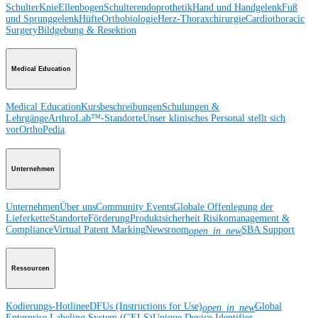
Schulter
Knie
Ellenbogen
Schulterendoprothetik
Hand und Handgelenk
Fuß
und Sprunggelenk
Hüfte
Orthobiologie
Herz-Thoraxchirurgie
Cardiothoracic
Surgery
Bildgebung & Resektion
Medical Education
Medical Education
Kursbeschreibungen
Schulungen &
Lehrgänge
ArthroLab™-Standorte
Unser klinisches Personal stellt sich
vor
OrthoPedia
Unternehmen
Unternehmen
Über uns
Community Events
Globale Offenlegung der
Lieferkette
Standorte
Förderung
Produktsicherheit
Risikomanagement &
Compliance
Virtual Patent Marking
Newsroom
SBA Support
open_in_new
Ressourcen
Kodierungs-Hotline
eDFUs (Instructions for Use)
Global
open_in_new
Enterprise Labeling System (GELS)
Unique Device Identifier