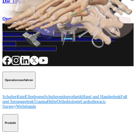
Die Triple-Arthrodese
Operationsverfahren
Wie können wir Ihnen helfen?
Medizinproduktberater:in kontaktieren
Veranstaltungen, Lab-Vorführungen und Schulungsmöglichkeiten
ansehen
Unseren Newsletter abonnieren
Besuchen Sie uns
Operationsverfahren
Schulter
Knie
Ellenbogen
Schulterendoprothetik
Hand und Handgelenk
Fuß
und Sprunggelenk
Trauma
Hüfte
Orthobiologie
Cardiothoracic
Surgery
Wirbelsäule
Produkt