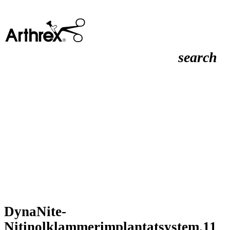
search
DynaNite-
Nitinolklammerimplantatsystem,11