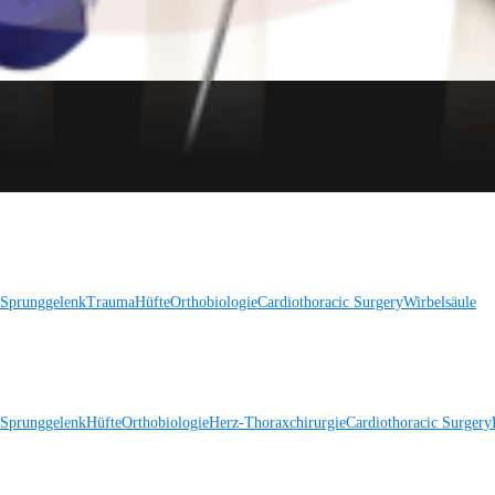
 Sprunggelenk
Trauma
Hüfte
Orthobiologie
Cardiothoracic Surgery
Wirbelsäule
 Sprunggelenk
Hüfte
Orthobiologie
Herz-Thoraxchirurgie
Cardiothoracic Surgery