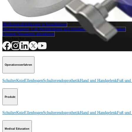
Operationsverfahren
Wie können wir Ihnen helfen?
Medizinproduktberater:in kontaktieren
Veranstaltungen, Lab-Vorführungen und Schulungsmöglichkeiten ansehen
Unseren Newsletter abonnieren
Besuchen Sie uns
Operationsverfahren
Schulter
Knie
Ellenbogen
Schulterendoprothetik
Hand und Handgelenk
Fuß und
Produkt
Schulter
Knie
Ellenbogen
Schulterendoprothetik
Hand und Handgelenk
Fuß und
Medical Education