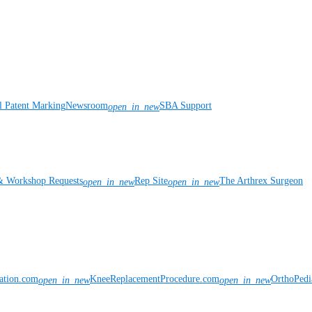
l Patent Marking
Newsroom
SBA Support
open_in_new
& Workshop Requests
Rep Site
The Arthrex Surgeon
open_in_new
open_in_new
vation.com
KneeReplacementProcedure.com
OrthoPedi
open_in_new
open_in_new