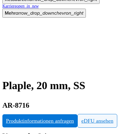
Karriere
open_in_new
Mehr
arrow_drop_down
chevron_right
Plaple, 20 mm, SS
AR-8716
Produktinformationen anfragen
eDFU ansehen