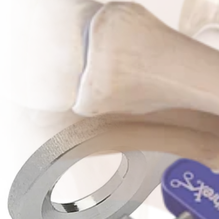
Operationsverfahren
Fuß & Sprunggelenk
Moberg-Osteotomie