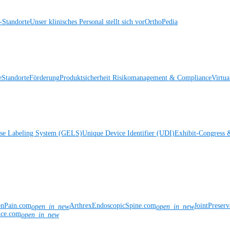
Standorte
Unser klinisches Personal stellt sich vor
OrthoPedia
e
Standorte
Förderung
Produktsicherheit
Risikomanagement & Compliance
Virtua
ise Labeling System (GELS)
Unique Device Identifier (UDI)
Exhibit-Congress 
onPain.com
ArthrexEndoscopicSpine.com
JointPreser
open_in_new
open_in_new
nce.com
open_in_new