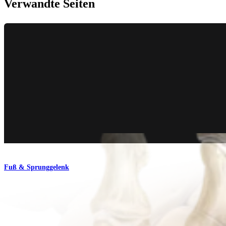
Verwandte Seiten
Fuß & Sprunggelenk
QuickFix™-Staple-System