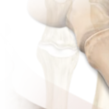
Produkt
Fuß & Sprunggelenk
Akin-Osteotomie