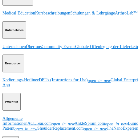
Medical Education
Kursbeschreibungen
Schulungen & Lehrgänge
ArthroLab™-
Unternehmen
Unternehmen
Über uns
Community Events
Globale Offenlegung der Lieferkett
Ressourcen
Kodierungs-Hotline
eDFUs (Instructions for Use)
Global Enterpr
open_in_new
App
Patient:in
Allgemeine
Informationen
ACLTear.com
AnkleSprain.com
Buni
open_in_new
open_in_new
Patient
ShoulderReplacement.com
TheNanoExperie
open_in_new
open_in_new