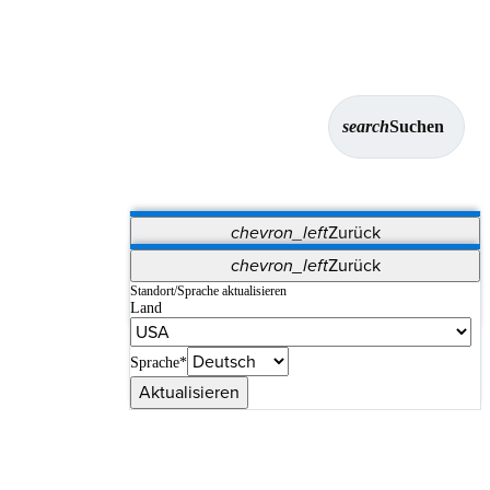
search
Suchen
chevron_left
Zurück
Anwendungen
chevron_left
Zurück
Vet Systems
OrthoPedia Patient
SAP
Standort/Sprache aktualisieren
Land
Supplier Portal
Synergy-Bildgebung und -Resektion
Sprache*
Aktualisieren