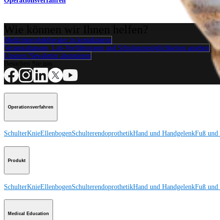
Operationsverfahren
Wie können wir Ihnen helfen?
Medizinproduktberater:in kontaktieren
Veranstaltungen, Lab-Vorführungen und Schulungsmöglichkeiten ansehen
Unseren Newsletter abonnieren
Besuchen Sie uns
Operationsverfahren
Schulter
Knie
Ellenbogen
Schulterendoprothetik
Hand und Handgelenk
Fuß und
Produkt
Schulter
Knie
Ellenbogen
Schulterendoprothetik
Hand und Handgelenk
Fuß und
Medical Education