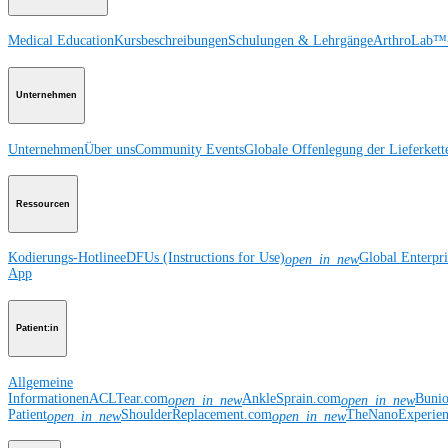
Medical Education
Kursbeschreibungen
Schulungen & Lehrgänge
ArthroLab™-
Unternehmen
Unternehmen
Über uns
Community Events
Globale Offenlegung der Lieferkett
Ressourcen
Kodierungs-Hotline
eDFUs (Instructions for Use)
Global Enterpr
open_in_new
App
Patient:in
Allgemeine
Informationen
ACLTear.com
AnkleSprain.com
Buni
open_in_new
open_in_new
Patient
ShoulderReplacement.com
TheNanoExperie
open_in_new
open_in_new