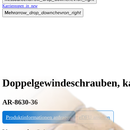
Karriere
open_in_new
Mehr
arrow_drop_down
chevron_right
Doppelgewindeschrauben, k
AR-8630-36
Produktinformationen anfragen
eDFU ansehen