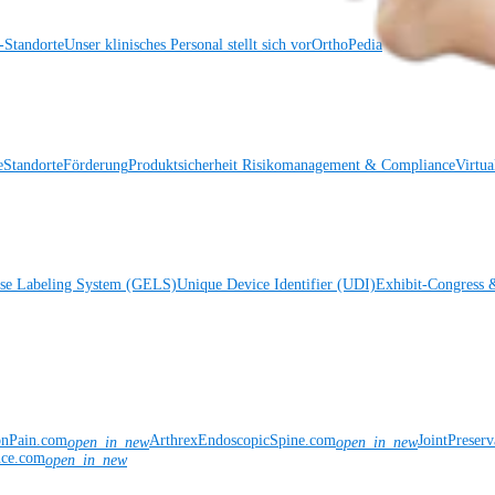
Standorte
Unser klinisches Personal stellt sich vor
OrthoPedia
e
Standorte
Förderung
Produktsicherheit
Risikomanagement & Compliance
Virtua
ise Labeling System (GELS)
Unique Device Identifier (UDI)
Exhibit-Congress 
onPain.com
ArthrexEndoscopicSpine.com
JointPreser
open_in_new
open_in_new
nce.com
open_in_new