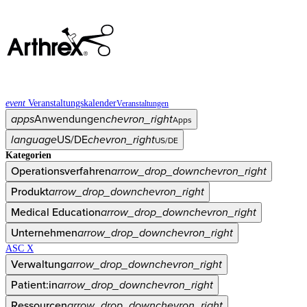
event
Veranstaltungskalender
Veranstaltungen
apps
Anwendungen
chevron_right
Apps
language
US/DE
chevron_right
US/DE
Kategorien
Operationsverfahren
arrow_drop_down
chevron_right
Produkt
arrow_drop_down
chevron_right
Medical Education
arrow_drop_down
chevron_right
Unternehmen
arrow_drop_down
chevron_right
ASC X
Verwaltung
arrow_drop_down
chevron_right
Patient:in
arrow_drop_down
chevron_right
Ressourcen
arrow_drop_down
chevron_right