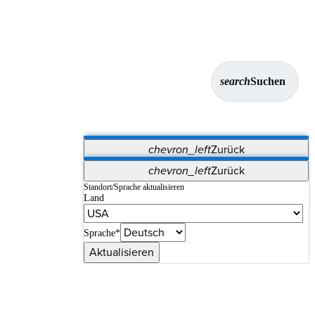
search
Suchen
chevron_left
Zurück
Anwendungen
chevron_left
Zurück
Vet Systems
OrthoPedia Patient
SAP
Standort/Sprache aktualisieren
Land
Supplier Portal
Synergy-Bildgebung und -Resektion
Sprache*
Aktualisieren