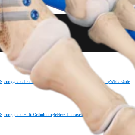
 Sprunggelenk
Trauma
Hüfte
Orthobiologie
Cardiothoracic Surgery
Wirbelsäule
 Sprunggelenk
Hüfte
Orthobiologie
Herz-Thoraxchirurgie
Cardiothoracic Surgery