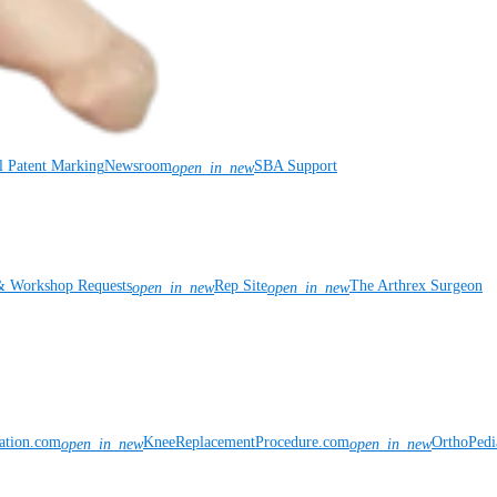
l Patent Marking
Newsroom
SBA Support
open_in_new
& Workshop Requests
Rep Site
The Arthrex Surgeon
open_in_new
open_in_new
vation.com
KneeReplacementProcedure.com
OrthoPedi
open_in_new
open_in_new