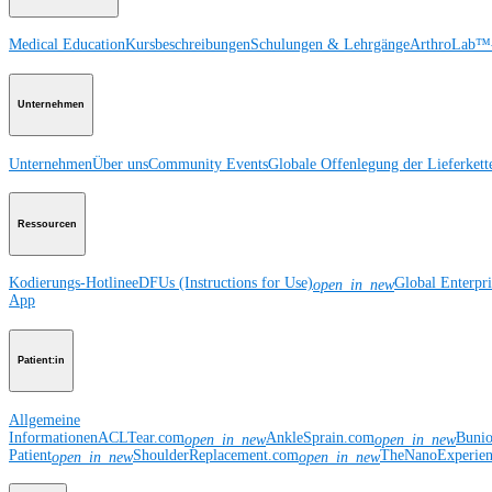
Medical Education
Kursbeschreibungen
Schulungen & Lehrgänge
ArthroLab™-
Unternehmen
Unternehmen
Über uns
Community Events
Globale Offenlegung der Lieferkett
Ressourcen
Kodierungs-Hotline
eDFUs (Instructions for Use)
Global Enterpr
open_in_new
App
Patient:in
Allgemeine
Informationen
ACLTear.com
AnkleSprain.com
Buni
open_in_new
open_in_new
Patient
ShoulderReplacement.com
TheNanoExperie
open_in_new
open_in_new