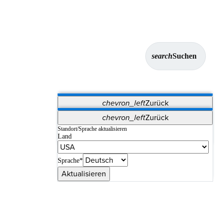
search
Suchen
chevron_left
Zurück
Anwendungen
chevron_left
Zurück
Vet Systems
OrthoPedia Patient
SAP
Standort/Sprache aktualisieren
Land
Supplier Portal
Synergy-Bildgebung und -Resektion
Sprache*
Aktualisieren