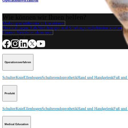
Operationsverfahren
Wie können wir Ihnen helfen?
Medizinproduktberater:in kontaktieren
Veranstaltungen, Lab-Vorführungen und Schulungsmöglichkeiten ansehen
Unseren Newsletter abonnieren
Besuchen Sie uns
Operationsverfahren
Schulter
Knie
Ellenbogen
Schulterendoprothetik
Hand und Handgelenk
Fuß und
Produkt
Schulter
Knie
Ellenbogen
Schulterendoprothetik
Hand und Handgelenk
Fuß und
Medical Education