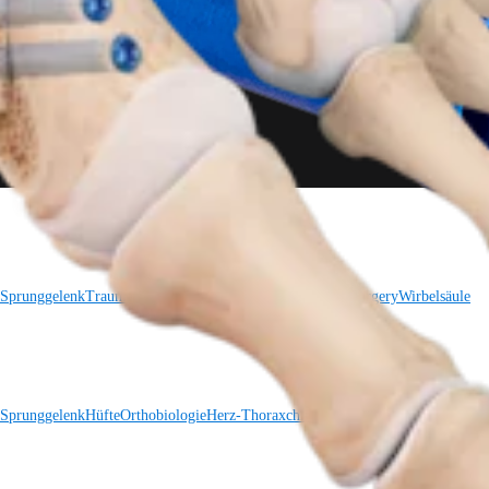
 Sprunggelenk
Trauma
Hüfte
Orthobiologie
Cardiothoracic Surgery
Wirbelsäule
 Sprunggelenk
Hüfte
Orthobiologie
Herz-Thoraxchirurgie
Cardiothoracic Surgery