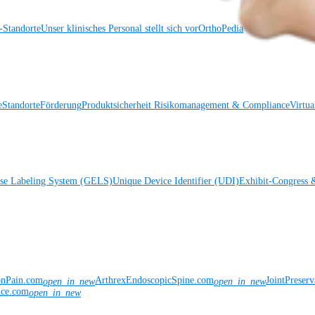
Standorte
Unser klinisches Personal stellt sich vor
OrthoPedia
e
Standorte
Förderung
Produktsicherheit
Risikomanagement & Compliance
Virtua
ise Labeling System (GELS)
Unique Device Identifier (UDI)
Exhibit-Congress 
onPain.com
ArthrexEndoscopicSpine.com
JointPreser
open_in_new
open_in_new
nce.com
open_in_new