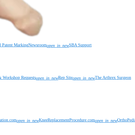
l Patent Marking
Newsroom
SBA Support
open_in_new
& Workshop Requests
Rep Site
The Arthrex Surgeon
open_in_new
open_in_new
vation.com
KneeReplacementProcedure.com
OrthoPedi
open_in_new
open_in_new