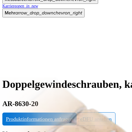
Karriere
open_in_new
Mehr
arrow_drop_down
chevron_right
Doppelgewindeschrauben, k
AR-8630-20
Produktinformationen anfragen
eDFU ansehen