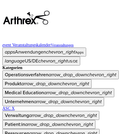
event
Veranstaltungskalender
Veranstaltungen
apps
Anwendungen
chevron_right
Apps
language
US/DE
chevron_right
US/DE
Kategorien
Operationsverfahren
arrow_drop_down
chevron_right
Produkt
arrow_drop_down
chevron_right
Medical Education
arrow_drop_down
chevron_right
Unternehmen
arrow_drop_down
chevron_right
ASC X
Verwaltung
arrow_drop_down
chevron_right
Patient:in
arrow_drop_down
chevron_right
Ressourcen
arrow_drop_down
chevron_right