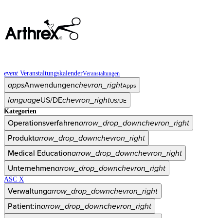
event
Veranstaltungskalender
Veranstaltungen
apps
Anwendungen
chevron_right
Apps
language
US/DE
chevron_right
US/DE
Kategorien
Operationsverfahren
arrow_drop_down
chevron_right
Produkt
arrow_drop_down
chevron_right
Medical Education
arrow_drop_down
chevron_right
Unternehmen
arrow_drop_down
chevron_right
ASC X
Verwaltung
arrow_drop_down
chevron_right
Patient:in
arrow_drop_down
chevron_right