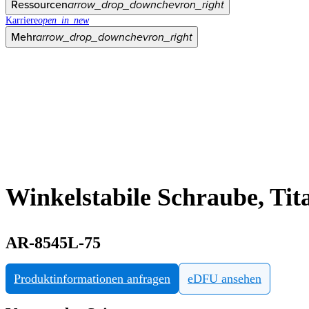
Ressourcen
arrow_drop_down
chevron_right
Karriere
open_in_new
Mehr
arrow_drop_down
chevron_right
Winkelstabile Schraube, Ti
AR-8545L-75
Produktinformationen anfragen
eDFU ansehen