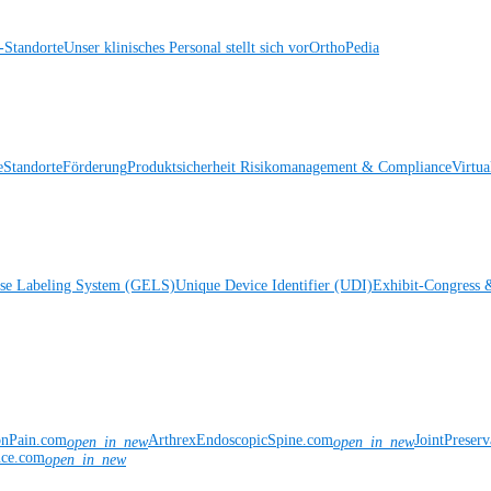
Standorte
Unser klinisches Personal stellt sich vor
OrthoPedia
e
Standorte
Förderung
Produktsicherheit
Risikomanagement & Compliance
Virtua
ise Labeling System (GELS)
Unique Device Identifier (UDI)
Exhibit-Congress 
onPain.com
ArthrexEndoscopicSpine.com
JointPreser
open_in_new
open_in_new
nce.com
open_in_new