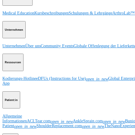
Medical Education
Kursbeschreibungen
Schulungen & Lehrgänge
ArthroLab™-
Unternehmen
Unternehmen
Über uns
Community Events
Globale Offenlegung der Lieferkett
Ressourcen
Kodierungs-Hotline
eDFUs (Instructions for Use)
Global Enterpr
open_in_new
App
Patient:in
Allgemeine
Informationen
ACLTear.com
AnkleSprain.com
Buni
open_in_new
open_in_new
Patient
ShoulderReplacement.com
TheNanoExperie
open_in_new
open_in_new