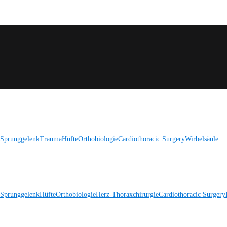
 Sprunggelenk
Trauma
Hüfte
Orthobiologie
Cardiothoracic Surgery
Wirbelsäule
 Sprunggelenk
Hüfte
Orthobiologie
Herz-Thoraxchirurgie
Cardiothoracic Surgery