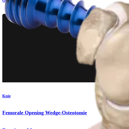
Operationsverfahren
Knie
Femorale Opening Wedge-Osteotomie