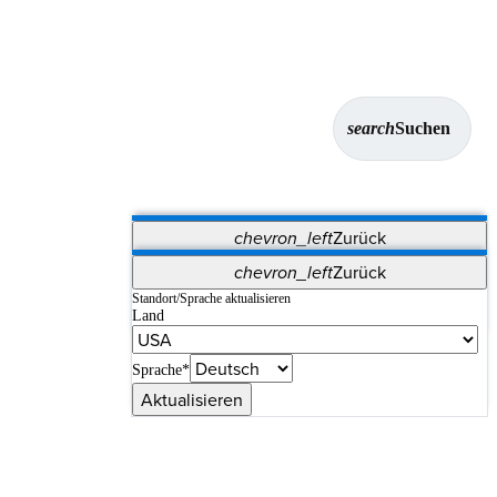
search
Suchen
chevron_left
Zurück
Anwendungen
chevron_left
Zurück
Vet Systems
OrthoPedia Patient
SAP
Standort/Sprache aktualisieren
Land
Supplier Portal
Synergy-Bildgebung und -Resektion
Sprache*
Aktualisieren