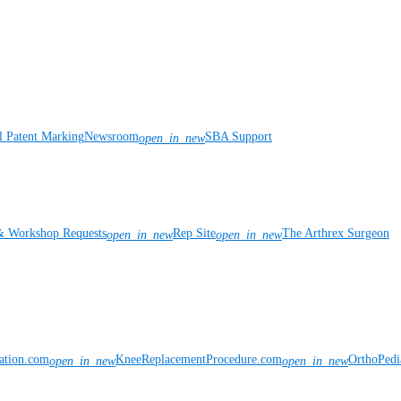
l Patent Marking
Newsroom
SBA Support
open_in_new
& Workshop Requests
Rep Site
The Arthrex Surgeon
open_in_new
open_in_new
vation.com
KneeReplacementProcedure.com
OrthoPedi
open_in_new
open_in_new