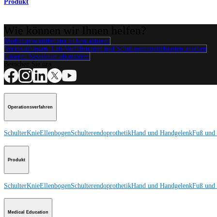
Produkt
Wie können wir Ihnen helfen?
Medizinproduktberater:in kontaktieren
Veranstaltungen, Lab-Vorführungen und Schulungsmöglichkeiten ansehen
Unseren Newsletter abonnieren
Besuchen Sie uns
Operationsverfahren
Schulter
Knie
Ellenbogen
Schulterendoprothetik
Hand und Handgelenk
Fuß und
Produkt
Schulter
Knie
Ellenbogen
Schulterendoprothetik
Hand und Handgelenk
Fuß und
Medical Education