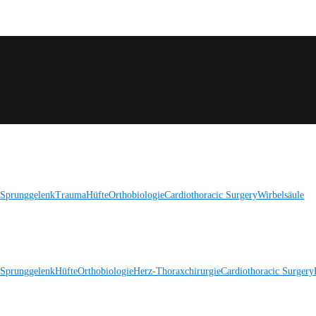
 Sprunggelenk
Trauma
Hüfte
Orthobiologie
Cardiothoracic Surgery
Wirbelsäule
 Sprunggelenk
Hüfte
Orthobiologie
Herz-Thoraxchirurgie
Cardiothoracic Surgery