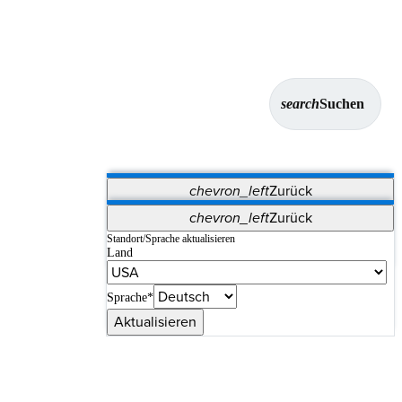
search
Suchen
chevron_left
Zurück
Anwendungen
chevron_left
Zurück
Vet Systems
OrthoPedia Patient
SAP
Standort/Sprache aktualisieren
Land
Supplier Portal
Synergy-Bildgebung und -Resektion
Sprache*
Aktualisieren