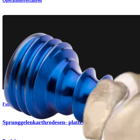
Operationsverfahren
Fuß & Sprunggelenk
Sprunggelenkarthrodesen- platten