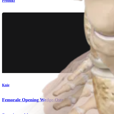
Produkt
Knie
Femorale Opening Wedge-Osteotomie