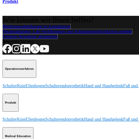
Produkt
Wie können wir Ihnen helfen?
Medizinproduktberater:in kontaktieren
Veranstaltungen, Lab-Vorführungen und Schulungsmöglichkeiten ansehen
Unseren Newsletter abonnieren
Besuchen Sie uns
Operationsverfahren
Schulter
Knie
Ellenbogen
Schulterendoprothetik
Hand und Handgelenk
Fuß und
Produkt
Schulter
Knie
Ellenbogen
Schulterendoprothetik
Hand und Handgelenk
Fuß und
Medical Education