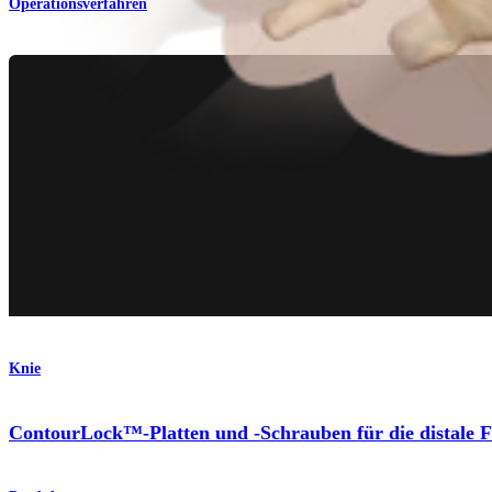
Operationsverfahren
Knie
ContourLock™-Platten und -Schrauben für die distale