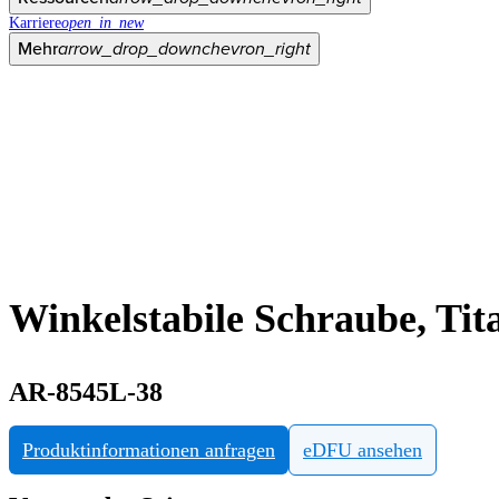
Karriere
open_in_new
Mehr
arrow_drop_down
chevron_right
Winkelstabile Schraube, Ti
AR-8545L-38
Produktinformationen anfragen
eDFU ansehen