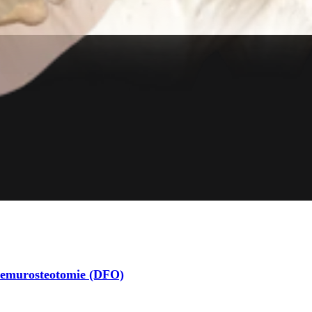
 Femurosteotomie (DFO)