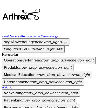
event
Veranstaltungskalender
Veranstaltungen
apps
Anwendungen
chevron_right
Apps
language
US/DE
chevron_right
US/DE
Kategorien
Operationsverfahren
arrow_drop_down
chevron_right
Produkt
arrow_drop_down
chevron_right
Medical Education
arrow_drop_down
chevron_right
Unternehmen
arrow_drop_down
chevron_right
ASC X
Verwaltung
arrow_drop_down
chevron_right
Patient:in
arrow_drop_down
chevron_right
Ressourcen
arrow_drop_down
chevron_right