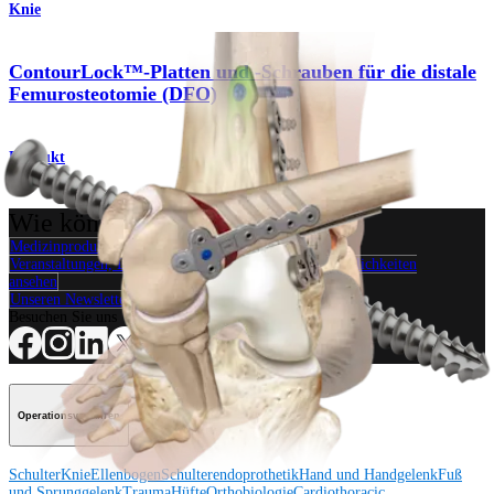
Knie
ContourLock™-Platten und -Schrauben für die distale
Femurosteotomie (DFO)
Produkt
Wie können wir Ihnen helfen?
Medizinproduktberater:in kontaktieren
Veranstaltungen, Lab-Vorführungen und Schulungsmöglichkeiten
ansehen
Unseren Newsletter abonnieren
Besuchen Sie uns
Operationsverfahren
Schulter
Knie
Ellenbogen
Schulterendoprothetik
Hand und Handgelenk
Fuß
und Sprunggelenk
Trauma
Hüfte
Orthobiologie
Cardiothoracic