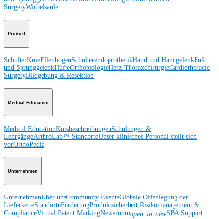
Surgery
Wirbelsäule
Produkt
Schulter
Knie
Ellenbogen
Schulterendoprothetik
Hand und Handgelenk
Fuß
und Sprunggelenk
Hüfte
Orthobiologie
Herz-Thoraxchirurgie
Cardiothoracic
Surgery
Bildgebung & Resektion
Medical Education
Medical Education
Kursbeschreibungen
Schulungen &
Lehrgänge
ArthroLab™-Standorte
Unser klinisches Personal stellt sich
vor
OrthoPedia
Unternehmen
Unternehmen
Über uns
Community Events
Globale Offenlegung der
Lieferkette
Standorte
Förderung
Produktsicherheit
Risikomanagement &
Compliance
Virtual Patent Marking
Newsroom
SBA Support
open_in_new