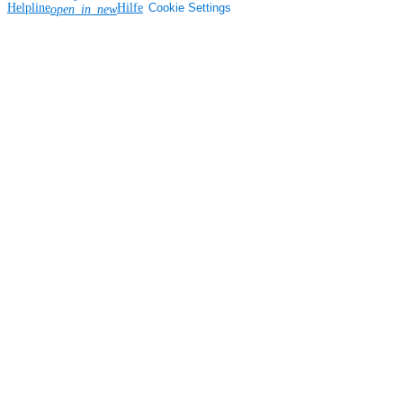
Helpline
Hilfe
Cookie Settings
open_in_new