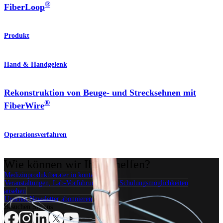
®
FiberLoop
Produkt
Hand & Handgelenk
Rekonstruktion von Beuge- und Strecksehnen mit
®
FiberWire
Operationsverfahren
Wie können wir Ihnen helfen?
Medizinproduktberater:in kontaktieren
Veranstaltungen, Lab-Vorführungen und Schulungsmöglichkeiten
ansehen
Unseren Newsletter abonnieren
Besuchen Sie uns