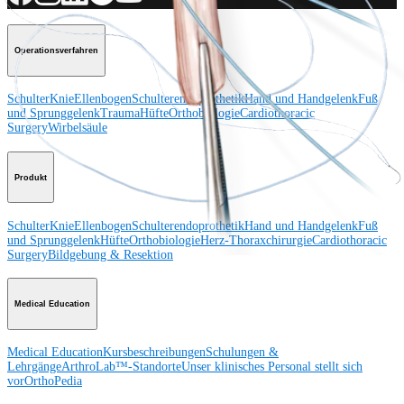
Operationsverfahren
Schulter
Knie
Ellenbogen
Schulterendoprothetik
Hand und Handgelenk
Fuß
und Sprunggelenk
Trauma
Hüfte
Orthobiologie
Cardiothoracic
Surgery
Wirbelsäule
Produkt
Schulter
Knie
Ellenbogen
Schulterendoprothetik
Hand und Handgelenk
Fuß
und Sprunggelenk
Hüfte
Orthobiologie
Herz-Thoraxchirurgie
Cardiothoracic
Surgery
Bildgebung & Resektion
Medical Education
Medical Education
Kursbeschreibungen
Schulungen &
Lehrgänge
ArthroLab™-Standorte
Unser klinisches Personal stellt sich
vor
OrthoPedia