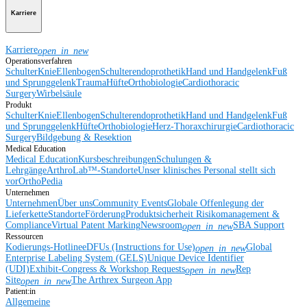
Karriere
Karriere
open_in_new
Operationsverfahren
Schulter
Knie
Ellenbogen
Schulterendoprothetik
Hand und Handgelenk
Fuß
und Sprunggelenk
Trauma
Hüfte
Orthobiologie
Cardiothoracic
Surgery
Wirbelsäule
Produkt
Schulter
Knie
Ellenbogen
Schulterendoprothetik
Hand und Handgelenk
Fuß
und Sprunggelenk
Hüfte
Orthobiologie
Herz-Thoraxchirurgie
Cardiothoracic
Surgery
Bildgebung & Resektion
Medical Education
Medical Education
Kursbeschreibungen
Schulungen &
Lehrgänge
ArthroLab™-Standorte
Unser klinisches Personal stellt sich
vor
OrthoPedia
Unternehmen
Unternehmen
Über uns
Community Events
Globale Offenlegung der
Lieferkette
Standorte
Förderung
Produktsicherheit
Risikomanagement &
Compliance
Virtual Patent Marking
Newsroom
SBA Support
open_in_new
Ressourcen
Kodierungs-Hotline
eDFUs (Instructions for Use)
Global
open_in_new
Enterprise Labeling System (GELS)
Unique Device Identifier
(UDI)
Exhibit-Congress & Workshop Requests
Rep
open_in_new
Site
The Arthrex Surgeon App
open_in_new
Patient:in
Allgemeine