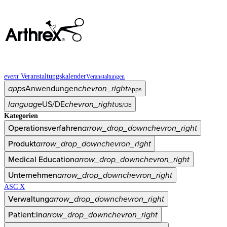
event
Veranstaltungskalender
Veranstaltungen
apps
Anwendungen
chevron_right
Apps
language
US/DE
chevron_right
US/DE
Kategorien
Operationsverfahren
arrow_drop_down
chevron_right
Produkt
arrow_drop_down
chevron_right
Medical Education
arrow_drop_down
chevron_right
Unternehmen
arrow_drop_down
chevron_right
ASC X
Verwaltung
arrow_drop_down
chevron_right
Patient:in
arrow_drop_down
chevron_right