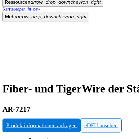
Ressourcen
arrow_drop_down
chevron_right
Karriere
open_in_new
Mehr
arrow_drop_down
chevron_right
Fiber- und TigerWire der St
AR-7217
Produktinformationen anfragen
eDFU ansehen