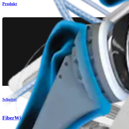
Produkt
Schulter
®
FiberWire
-Nahtsets