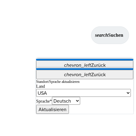
search
Suchen
chevron_left
Zurück
Anwendungen
chevron_left
Zurück
Vet Systems
OrthoPedia Patient
SAP
Standort/Sprache aktualisieren
Land
Supplier Portal
Synergy-Bildgebung und -Resektion
Sprache*
Aktualisieren