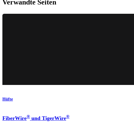
Verwandte Seiten
Hüfte
®
®
FiberWire
und TigerWire