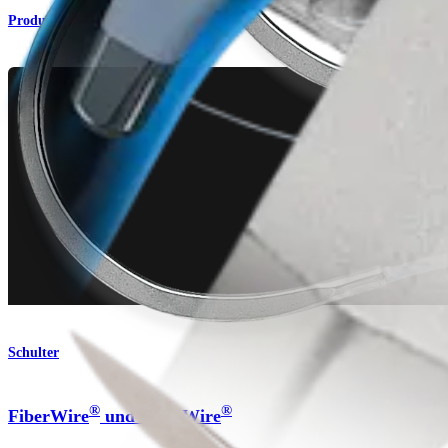
Produkt
Schulter
®
®
FiberWire
und TigerWire