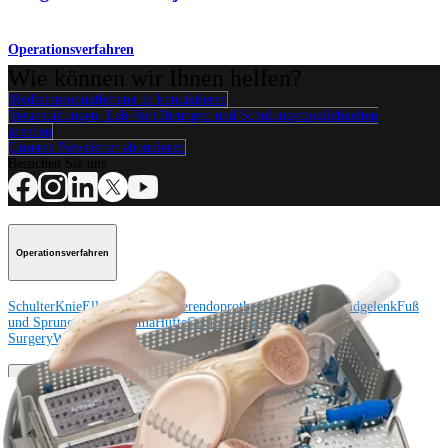
Operationsverfahren
Wie können wir Ihnen helfen?
Medizinproduktberater:in kontaktieren
Veranstaltungen, Lab-Vorführungen und Schulungsmöglichkeiten
ansehen
Unseren Newsletter abonnieren
Besuchen Sie uns
Operationsverfahren
Schulter
Knie
Ellenbogen
Schulterendoprothetik
Hand und Handgelenk
Fuß
und Sprunggelenk
Trauma
Hüfte
Orthobiologie
Cardiothoracic
Surgery
Wirbelsäule
Produkt
Schulter
Knie
Ellenbogen
Schulterendoprothetik
Hand und Handgelenk
Fuß