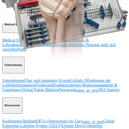
und Sprunggelenk
Hüfte
Orthobiologie
Herz-Thoraxchirurgie
Cardiothoracic
Surgery
Bildgebung & Resektion
Medical Education
Medical Education
Kursbeschreibungen
Schulungen &
Lehrgänge
ArthroLab™-Standorte
Unser klinisches Personal stellt sich
vor
OrthoPedia
Unternehmen
Unternehmen
Über uns
Community Events
Globale Offenlegung der
Lieferkette
Standorte
Förderung
Produktsicherheit
Risikomanagement &
Compliance
Virtual Patent Marking
Newsroom
SBA Support
open_in_new
Ressourcen
Kodierungs-Hotline
eDFUs (Instructions for Use)
Global
open_in_new
Enterprise Labeling System (GELS)
Unique Device Identifier