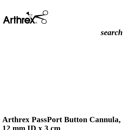
search
Arthrex PassPort Button Cannula,
12 mm ID x 3 cm