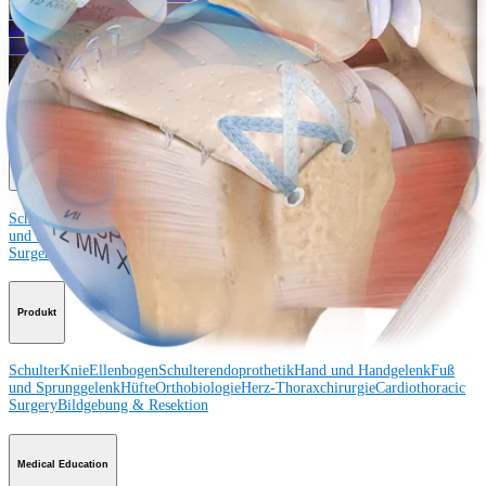
Veranstaltungen, Lab-Vorführungen und Schulungsmöglichkeiten
ansehen
Unseren Newsletter abonnieren
Besuchen Sie uns
Operationsverfahren
Schulter
Knie
Ellenbogen
Schulterendoprothetik
Hand und Handgelenk
Fuß
und Sprunggelenk
Trauma
Hüfte
Orthobiologie
Cardiothoracic
Surgery
Wirbelsäule
Produkt
Schulter
Knie
Ellenbogen
Schulterendoprothetik
Hand und Handgelenk
Fuß
und Sprunggelenk
Hüfte
Orthobiologie
Herz-Thoraxchirurgie
Cardiothoracic
Surgery
Bildgebung & Resektion
Medical Education