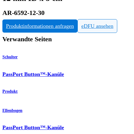
AR-6592-12-30
Produktinformationen anfragen
eDFU ansehen
Verwandte Seiten
Schulter
PassPort Button™-Kanüle
Produkt
Ellenbogen
PassPort Button™-Kanüle