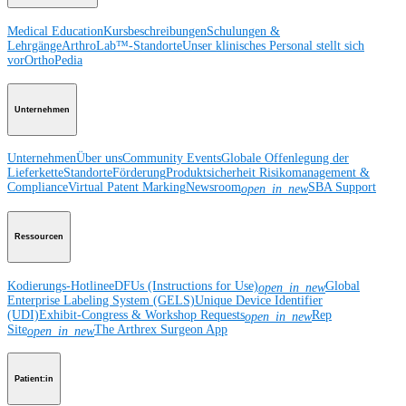
Medical Education
Kursbeschreibungen
Schulungen &
Lehrgänge
ArthroLab™-Standorte
Unser klinisches Personal stellt sich
vor
OrthoPedia
Unternehmen
Unternehmen
Über uns
Community Events
Globale Offenlegung der
Lieferkette
Standorte
Förderung
Produktsicherheit
Risikomanagement &
Compliance
Virtual Patent Marking
Newsroom
SBA Support
open_in_new
Ressourcen
Kodierungs-Hotline
eDFUs (Instructions for Use)
Global
open_in_new
Enterprise Labeling System (GELS)
Unique Device Identifier
(UDI)
Exhibit-Congress & Workshop Requests
Rep
open_in_new
Site
The Arthrex Surgeon App
open_in_new
Patient:in