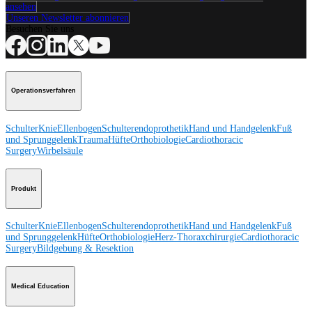
ansehen
Unseren Newsletter abonnieren
Besuchen Sie uns
Operationsverfahren
Schulter
Knie
Ellenbogen
Schulterendoprothetik
Hand und Handgelenk
Fuß
und Sprunggelenk
Trauma
Hüfte
Orthobiologie
Cardiothoracic
Surgery
Wirbelsäule
Produkt
Schulter
Knie
Ellenbogen
Schulterendoprothetik
Hand und Handgelenk
Fuß
und Sprunggelenk
Hüfte
Orthobiologie
Herz-Thoraxchirurgie
Cardiothoracic
Surgery
Bildgebung & Resektion
Medical Education