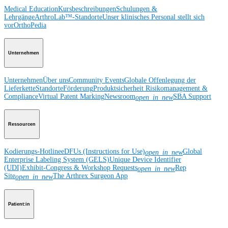
Medical Education
Kursbeschreibungen
Schulungen &
Lehrgänge
ArthroLab™-Standorte
Unser klinisches Personal stellt sich
vor
OrthoPedia
Unternehmen
Unternehmen
Über uns
Community Events
Globale Offenlegung der
Lieferkette
Standorte
Förderung
Produktsicherheit
Risikomanagement &
Compliance
Virtual Patent Marking
Newsroom
SBA Support
open_in_new
Ressourcen
Kodierungs-Hotline
eDFUs (Instructions for Use)
Global
open_in_new
Enterprise Labeling System (GELS)
Unique Device Identifier
(UDI)
Exhibit-Congress & Workshop Requests
Rep
open_in_new
Site
The Arthrex Surgeon App
open_in_new
Patient:in