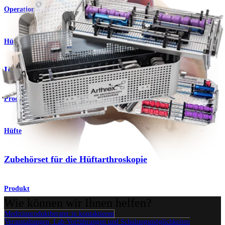
Operationsverfahren
Hüfte
Instrumentenset für die Hüftgelenksarthroskopie
Produkt
Hüfte
Zubehörset für die Hüftarthroskopie
Produkt
Wie können wir Ihnen helfen?
Medizinproduktberater:in kontaktieren
Veranstaltungen, Lab-Vorführungen und Schulungsmöglichkeiten