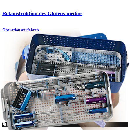
Rekonstruktion des Gluteus medius
Operationsverfahren
Hüfte
Grundinstrumentenset für die Hüftarthroskopie
Produkt
Wie können wir Ihnen helfen?
Medizinproduktberater:in kontaktieren
Veranstaltungen, Lab-Vorführungen und Schulungsmöglichkeiten
ansehen
Unseren Newsletter abonnieren
Besuchen Sie uns