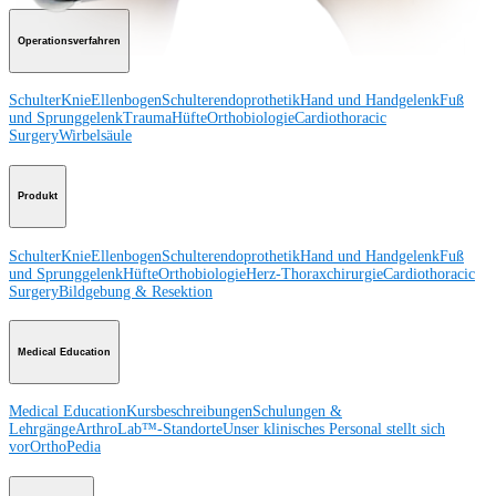
Operationsverfahren
Schulter
Knie
Ellenbogen
Schulterendoprothetik
Hand und Handgelenk
Fuß
und Sprunggelenk
Trauma
Hüfte
Orthobiologie
Cardiothoracic
Surgery
Wirbelsäule
Produkt
Schulter
Knie
Ellenbogen
Schulterendoprothetik
Hand und Handgelenk
Fuß
und Sprunggelenk
Hüfte
Orthobiologie
Herz-Thoraxchirurgie
Cardiothoracic
Surgery
Bildgebung & Resektion
Medical Education
Medical Education
Kursbeschreibungen
Schulungen &
Lehrgänge
ArthroLab™-Standorte
Unser klinisches Personal stellt sich
vor
OrthoPedia