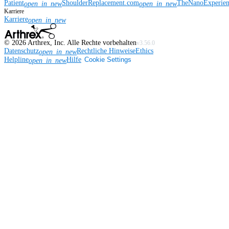
Patient
ShoulderReplacement.com
TheNanoExperie
open_in_new
open_in_new
Karriere
Karriere
open_in_new
©
2026
Arthrex, Inc. Alle Rechte vorbehalten
v3.56.0
Datenschutz
Rechtliche Hinweise
Ethics
open_in_new
Helpline
Hilfe
Cookie Settings
open_in_new