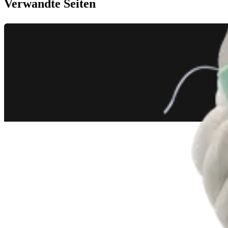
Verwandte Seiten
Schulter
QuickPass SutureLassos™