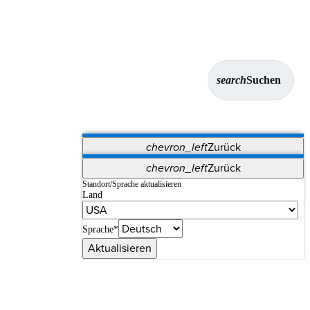
search
Suchen
chevron_left
Zurück
Anwendungen
chevron_left
Zurück
Vet Systems
OrthoPedia Patient
SAP
Standort/Sprache aktualisieren
Land
Supplier Portal
Synergy-Bildgebung und -Resektion
Sprache*
Aktualisieren