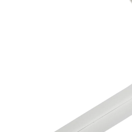
Produkt
Ellenbogen
QuickPass SutureLassos™