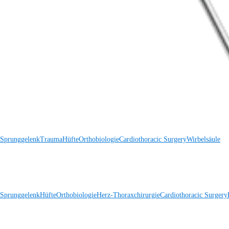
 Sprunggelenk
Trauma
Hüfte
Orthobiologie
Cardiothoracic Surgery
Wirbelsäule
 Sprunggelenk
Hüfte
Orthobiologie
Herz-Thoraxchirurgie
Cardiothoracic Surgery