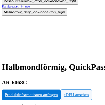
Ressourcen
arrow_drop_down
chevron_right
Karriere
open_in_new
Mehr
arrow_drop_down
chevron_right
Halbmondförmig, QuickPass 
AR-6068C
Produktinformationen anfragen
eDFU ansehen