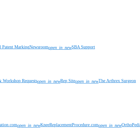
l Patent Marking
Newsroom
SBA Support
open_in_new
& Workshop Requests
Rep Site
The Arthrex Surgeon
open_in_new
open_in_new
vation.com
KneeReplacementProcedure.com
OrthoPedi
open_in_new
open_in_new