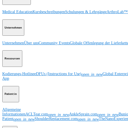
Medical Education
Kursbeschreibungen
Schulungen & Lehrgänge
ArthroLab™-
Unternehmen
Unternehmen
Über uns
Community Events
Globale Offenlegung der Lieferkett
Ressourcen
Kodierungs-Hotline
eDFUs (Instructions for Use)
Global Enterpr
open_in_new
App
Patient:in
Allgemeine
Informationen
ACLTear.com
AnkleSprain.com
Buni
open_in_new
open_in_new
Patient
ShoulderReplacement.com
TheNanoExperie
open_in_new
open_in_new