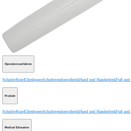
Produkt
Wie können wir Ihnen helfen?
Medizinproduktberater:in kontaktieren
Veranstaltungen, Lab-Vorführungen und Schulungsmöglichkeiten ansehen
Unseren Newsletter abonnieren
Besuchen Sie uns
Operationsverfahren
Schulter
Knie
Ellenbogen
Schulterendoprothetik
Hand und Handgelenk
Fuß und
Produkt
Schulter
Knie
Ellenbogen
Schulterendoprothetik
Hand und Handgelenk
Fuß und
Medical Education