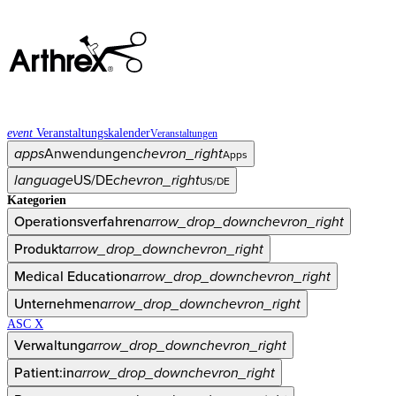
event
Veranstaltungskalender
Veranstaltungen
apps
Anwendungen
chevron_right
Apps
language
US/DE
chevron_right
US/DE
Kategorien
Operationsverfahren
arrow_drop_down
chevron_right
Produkt
arrow_drop_down
chevron_right
Medical Education
arrow_drop_down
chevron_right
Unternehmen
arrow_drop_down
chevron_right
ASC X
Verwaltung
arrow_drop_down
chevron_right
Patient:in
arrow_drop_down
chevron_right