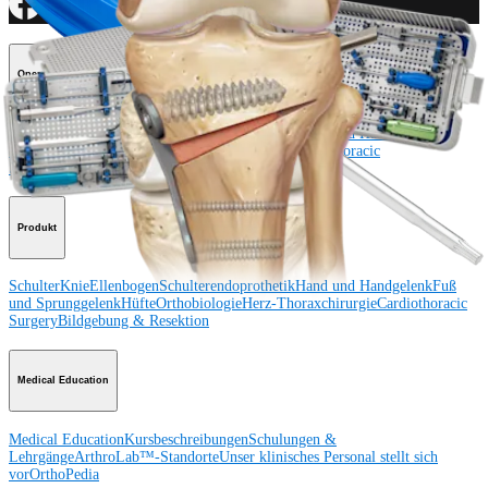
Operationsverfahren
Schulter
Knie
Ellenbogen
Schulterendoprothetik
Hand und Handgelenk
Fuß
und Sprunggelenk
Trauma
Hüfte
Orthobiologie
Cardiothoracic
Surgery
Wirbelsäule
Produkt
Schulter
Knie
Ellenbogen
Schulterendoprothetik
Hand und Handgelenk
Fuß
und Sprunggelenk
Hüfte
Orthobiologie
Herz-Thoraxchirurgie
Cardiothoracic
Surgery
Bildgebung & Resektion
Medical Education
Medical Education
Kursbeschreibungen
Schulungen &
Lehrgänge
ArthroLab™-Standorte
Unser klinisches Personal stellt sich
vor
OrthoPedia