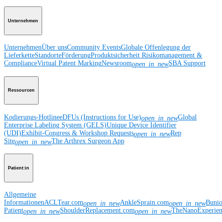
Unternehmen
Unternehmen
Über uns
Community Events
Globale Offenlegung der
Lieferkette
Standorte
Förderung
Produktsicherheit
Risikomanagement &
Compliance
Virtual Patent Marking
Newsroom
SBA Support
open_in_new
Ressourcen
Kodierungs-Hotline
eDFUs (Instructions for Use)
Global
open_in_new
Enterprise Labeling System (GELS)
Unique Device Identifier
(UDI)
Exhibit-Congress & Workshop Requests
Rep
open_in_new
Site
The Arthrex Surgeon App
open_in_new
Patient:in
Allgemeine
Informationen
ACLTear.com
AnkleSprain.com
Buni
open_in_new
open_in_new
Patient
ShoulderReplacement.com
TheNanoExperie
open_in_new
open_in_new