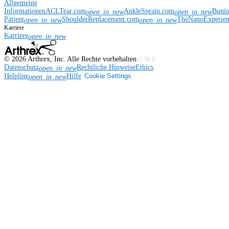
Allgemeine
Informationen
ACLTear.com
AnkleSprain.com
Buni
open_in_new
open_in_new
Patient
ShoulderReplacement.com
TheNanoExperie
open_in_new
open_in_new
Karriere
Karriere
open_in_new
©
2026
Arthrex, Inc. Alle Rechte vorbehalten
v3.56.0
Datenschutz
Rechtliche Hinweise
Ethics
open_in_new
Helpline
Hilfe
Cookie Settings
open_in_new