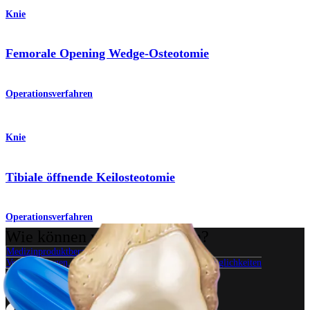
Knie
Femorale Opening Wedge-Osteotomie
Operationsverfahren
Knie
Tibiale öffnende Keilosteotomie
Operationsverfahren
Wie können wir Ihnen helfen?
Medizinproduktberater:in kontaktieren
Veranstaltungen, Lab-Vorführungen und Schulungsmöglichkeiten
ansehen
Unseren Newsletter abonnieren
Besuchen Sie uns