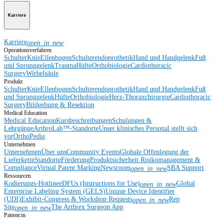
Karriere
Karriere
open_in_new
Operationsverfahren
Schulter
Knie
Ellenbogen
Schulterendoprothetik
Hand und Handgelenk
Fuß
und Sprunggelenk
Trauma
Hüfte
Orthobiologie
Cardiothoracic
Surgery
Wirbelsäule
Produkt
Schulter
Knie
Ellenbogen
Schulterendoprothetik
Hand und Handgelenk
Fuß
und Sprunggelenk
Hüfte
Orthobiologie
Herz-Thoraxchirurgie
Cardiothoracic
Surgery
Bildgebung & Resektion
Medical Education
Medical Education
Kursbeschreibungen
Schulungen &
Lehrgänge
ArthroLab™-Standorte
Unser klinisches Personal stellt sich
vor
OrthoPedia
Unternehmen
Unternehmen
Über uns
Community Events
Globale Offenlegung der
Lieferkette
Standorte
Förderung
Produktsicherheit
Risikomanagement &
Compliance
Virtual Patent Marking
Newsroom
SBA Support
open_in_new
Ressourcen
Kodierungs-Hotline
eDFUs (Instructions for Use)
Global
open_in_new
Enterprise Labeling System (GELS)
Unique Device Identifier
(UDI)
Exhibit-Congress & Workshop Requests
Rep
open_in_new
Site
The Arthrex Surgeon App
open_in_new
Patient:in