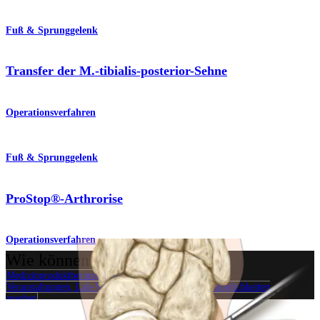
Fuß & Sprunggelenk
Transfer der M.-tibialis-posterior-Sehne
Operationsverfahren
Fuß & Sprunggelenk
ProStop®-Arthrorise
Operationsverfahren
Wie können wir Ihnen helfen?
Medizinproduktberater:in kontaktieren
Veranstaltungen, Lab-Vorführungen und Schulungsmöglichkeiten
ansehen
Unseren Newsletter abonnieren