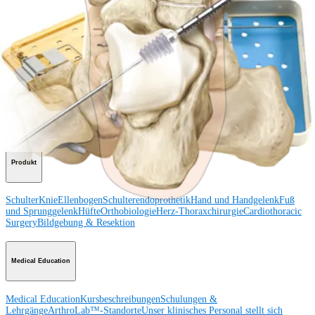
Besuchen Sie uns
Operationsverfahren
Schulter
Knie
Ellenbogen
Schulterendoprothetik
Hand und Handgelenk
Fuß
und Sprunggelenk
Trauma
Hüfte
Orthobiologie
Cardiothoracic
Surgery
Wirbelsäule
Produkt
Schulter
Knie
Ellenbogen
Schulterendoprothetik
Hand und Handgelenk
Fuß
und Sprunggelenk
Hüfte
Orthobiologie
Herz-Thoraxchirurgie
Cardiothoracic
Surgery
Bildgebung & Resektion
Medical Education
Medical Education
Kursbeschreibungen
Schulungen &
Lehrgänge
ArthroLab™-Standorte
Unser klinisches Personal stellt sich