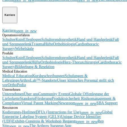
open_in_new
open_in_new
Karriere
Karriere
open_in_new
Operationsverfahren
Schulter
Knie
Ellenbogen
Schulterendoprothetik
Hand und Handgelenk
Fuß
und Sprunggelenk
Trauma
Hüfte
Orthobiologie
Cardiothoracic
Surgery
Wirbelsäule
Produkt
Schulter
Knie
Ellenbogen
Schulterendoprothetik
Hand und Handgelenk
Fuß
und Sprunggelenk
Hüfte
Orthobiologie
Herz-Thoraxchirurgie
Cardiothoracic
Surgery
Bildgebung & Resektion
Medical Education
Medical Education
Kursbeschreibungen
Schulungen &
Lehrgänge
ArthroLab™-Standorte
Unser klinisches Personal stellt sich
vor
OrthoPedia
Unternehmen
Unternehmen
Über uns
Community Events
Globale Offenlegung der
Lieferkette
Standorte
Förderung
Produktsicherheit
Risikomanagement &
Compliance
Virtual Patent Marking
Newsroom
SBA Support
open_in_new
Ressourcen
Kodierungs-Hotline
eDFUs (Instructions for Use)
Global
open_in_new
Enterprise Labeling System (GELS)
Unique Device Identifier
(UDI)
Exhibit-Congress & Workshop Requests
Rep
open_in_new
Site
The Arthrex Surgeon App
open_in_new