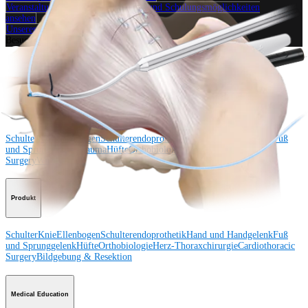
Veranstaltungen, Lab-Vorführungen und Schulungsmöglichkeiten
ansehen
Unseren Newsletter abonnieren
Besuchen Sie uns
Operationsverfahren
Schulter
Knie
Ellenbogen
Schulterendoprothetik
Hand und Handgelenk
Fuß
und Sprunggelenk
Trauma
Hüfte
Orthobiologie
Cardiothoracic
Surgery
Wirbelsäule
Produkt
Schulter
Knie
Ellenbogen
Schulterendoprothetik
Hand und Handgelenk
Fuß
und Sprunggelenk
Hüfte
Orthobiologie
Herz-Thoraxchirurgie
Cardiothoracic
Surgery
Bildgebung & Resektion
Medical Education