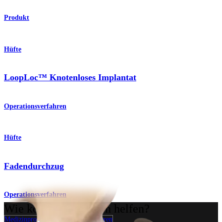
Produkt
Hüfte
LoopLoc™ Knotenloses Implantat
Operationsverfahren
Hüfte
Fadendurchzug
Operationsverfahren
Wie können wir Ihnen helfen?
Medizinproduktberater:in kontaktieren