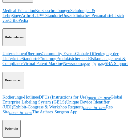
Medical Education
Kursbeschreibungen
Schulungen &
Lehrgänge
ArthroLab™-Standorte
Unser klinisches Personal stellt sich
vor
OrthoPedia
Unternehmen
Unternehmen
Über uns
Community Events
Globale Offenlegung der
Lieferkette
Standorte
Förderung
Produktsicherheit
Risikomanagement &
Compliance
Virtual Patent Marking
Newsroom
SBA Support
open_in_new
Ressourcen
Kodierungs-Hotline
eDFUs (Instructions for Use)
Global
open_in_new
Enterprise Labeling System (GELS)
Unique Device Identifier
(UDI)
Exhibit-Congress & Workshop Requests
Rep
open_in_new
Site
The Arthrex Surgeon App
open_in_new
Patient:in