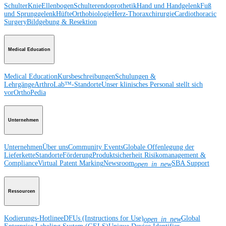
Schulter
Knie
Ellenbogen
Schulterendoprothetik
Hand und Handgelenk
Fuß
und Sprunggelenk
Hüfte
Orthobiologie
Herz-Thoraxchirurgie
Cardiothoracic
Surgery
Bildgebung & Resektion
Medical Education
Medical Education
Kursbeschreibungen
Schulungen &
Lehrgänge
ArthroLab™-Standorte
Unser klinisches Personal stellt sich
vor
OrthoPedia
Unternehmen
Unternehmen
Über uns
Community Events
Globale Offenlegung der
Lieferkette
Standorte
Förderung
Produktsicherheit
Risikomanagement &
Compliance
Virtual Patent Marking
Newsroom
SBA Support
open_in_new
Ressourcen
Kodierungs-Hotline
eDFUs (Instructions for Use)
Global
open_in_new