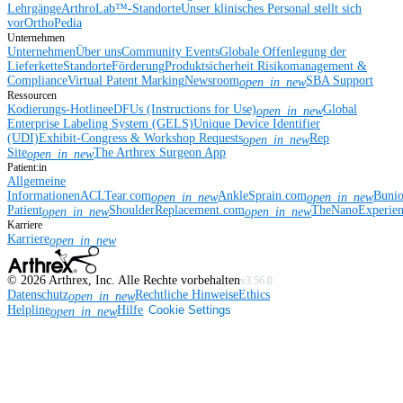
Lehrgänge
ArthroLab™-Standorte
Unser klinisches Personal stellt sich
vor
OrthoPedia
Unternehmen
Unternehmen
Über uns
Community Events
Globale Offenlegung der
Lieferkette
Standorte
Förderung
Produktsicherheit
Risikomanagement &
Compliance
Virtual Patent Marking
Newsroom
SBA Support
open_in_new
Ressourcen
Kodierungs-Hotline
eDFUs (Instructions for Use)
Global
open_in_new
Enterprise Labeling System (GELS)
Unique Device Identifier
(UDI)
Exhibit-Congress & Workshop Requests
Rep
open_in_new
Site
The Arthrex Surgeon App
open_in_new
Patient:in
Allgemeine
Informationen
ACLTear.com
AnkleSprain.com
Buni
open_in_new
open_in_new
Patient
ShoulderReplacement.com
TheNanoExperie
open_in_new
open_in_new
Karriere
Karriere
open_in_new
©
2026
Arthrex, Inc. Alle Rechte vorbehalten
v3.56.0
Datenschutz
Rechtliche Hinweise
Ethics
open_in_new
Helpline
Hilfe
Cookie Settings
open_in_new