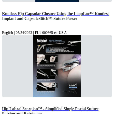
Knotless Hip Capsular Closure Using the LoopLoc™ Knotless
Implant and CapsuleStitch™ Suture Passer
English | 05/24/2023 | FL1-000665-en-US A
Hip Labral Scorpion™ - Simplified Single Portal Suture
Passing and Retrieving