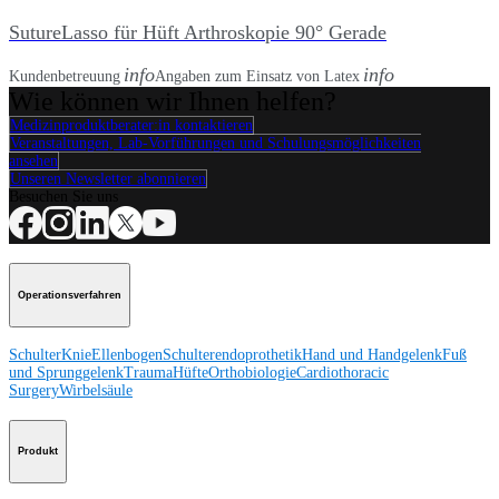
SutureLasso für Hüft Arthroskopie 90° Gerade
info
info
Kundenbetreuung
Angaben zum Einsatz von Latex
Wie können wir Ihnen helfen?
Medizinproduktberater:in kontaktieren
Veranstaltungen, Lab-Vorführungen und Schulungsmöglichkeiten
ansehen
Unseren Newsletter abonnieren
Besuchen Sie uns
Operationsverfahren
Schulter
Knie
Ellenbogen
Schulterendoprothetik
Hand und Handgelenk
Fuß
und Sprunggelenk
Trauma
Hüfte
Orthobiologie
Cardiothoracic
Surgery
Wirbelsäule
Produkt