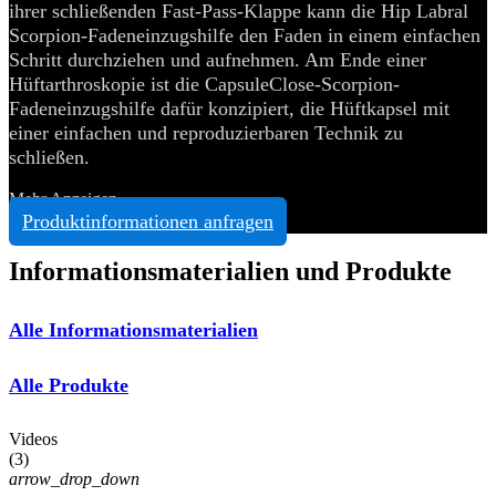
ihrer schließenden Fast-Pass-Klappe kann die Hip Labral
Scorpion-Fadeneinzugshilfe den Faden in einem einfachen
Schritt durchziehen und aufnehmen. Am Ende einer
Hüftarthroskopie ist die CapsuleClose-Scorpion-
Fadeneinzugshilfe dafür konzipiert, die Hüftkapsel mit
einer einfachen und reproduzierbaren Technik zu
schließen.
Mehr Anzeigen
Produktinformationen anfragen
Informationsmaterialien und Produkte
Alle Informationsmaterialien
Alle Produkte
Videos
(
3
)
arrow_drop_down