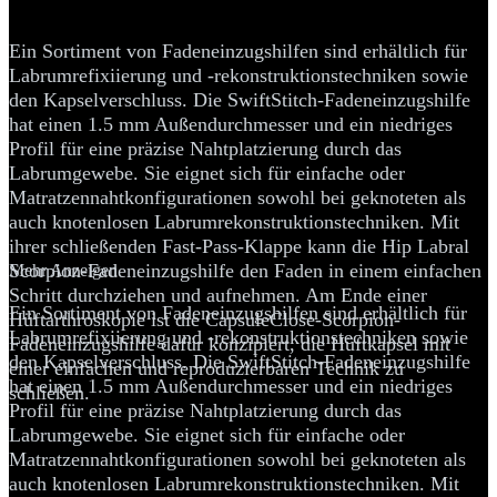
Fadendurchzug
Ein Sortiment von Fadeneinzugshilfen sind erhältlich für
Labrumrefixiierung und -rekonstruktionstechniken sowie
den Kapselverschluss. Die SwiftStitch-Fadeneinzugshilfe
hat einen 1.5 mm Außendurchmesser und ein niedriges
Profil für eine präzise Nahtplatzierung durch das
Labrumgewebe. Sie eignet sich für einfache oder
Matratzennahtkonfigurationen sowohl bei geknoteten als
auch knotenlosen Labrumrekonstruktionstechniken. Mit
ihrer schließenden Fast-Pass-Klappe kann die Hip Labral
Scorpion-Fadeneinzugshilfe den Faden in einem einfachen
Mehr Anzeigen
Schritt durchziehen und aufnehmen. Am Ende einer
Ein Sortiment von Fadeneinzugshilfen sind erhältlich für
Hüftarthroskopie ist die CapsuleClose-Scorpion-
Labrumrefixiierung und -rekonstruktionstechniken sowie
Fadeneinzugshilfe dafür konzipiert, die Hüftkapsel mit
den Kapselverschluss. Die SwiftStitch-Fadeneinzugshilfe
einer einfachen und reproduzierbaren Technik zu
hat einen 1.5 mm Außendurchmesser und ein niedriges
schließen.
Profil für eine präzise Nahtplatzierung durch das
Labrumgewebe. Sie eignet sich für einfache oder
Matratzennahtkonfigurationen sowohl bei geknoteten als
auch knotenlosen Labrumrekonstruktionstechniken. Mit