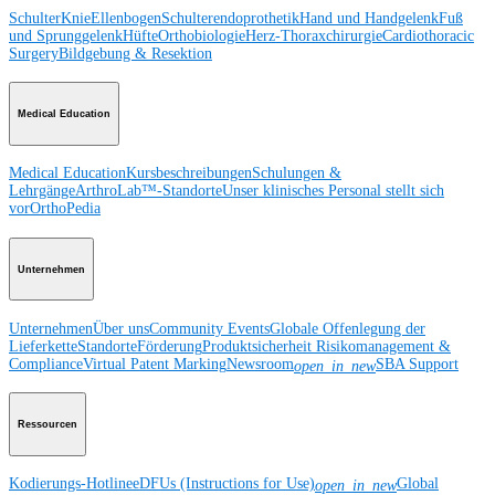
Schulter
Knie
Ellenbogen
Schulterendoprothetik
Hand und Handgelenk
Fuß
und Sprunggelenk
Hüfte
Orthobiologie
Herz-Thoraxchirurgie
Cardiothoracic
Surgery
Bildgebung & Resektion
Medical Education
Medical Education
Kursbeschreibungen
Schulungen &
Lehrgänge
ArthroLab™-Standorte
Unser klinisches Personal stellt sich
vor
OrthoPedia
Unternehmen
Unternehmen
Über uns
Community Events
Globale Offenlegung der
Lieferkette
Standorte
Förderung
Produktsicherheit
Risikomanagement &
Compliance
Virtual Patent Marking
Newsroom
SBA Support
open_in_new
Ressourcen
Kodierungs-Hotline
eDFUs (Instructions for Use)
Global
open_in_new