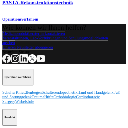
PASTA-Rekonstruktionstechnik
Operationsverfahren
Wie können wir Ihnen helfen?
Medizinproduktberater:in kontaktieren
Veranstaltungen, Lab-Vorführungen und Schulungsmöglichkeiten
ansehen
Unseren Newsletter abonnieren
Besuchen Sie uns
Operationsverfahren
Schulter
Knie
Ellenbogen
Schulterendoprothetik
Hand und Handgelenk
Fuß
und Sprunggelenk
Trauma
Hüfte
Orthobiologie
Cardiothoracic
Surgery
Wirbelsäule
Produkt