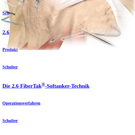
Schulter
®
2.6 FiberTak
-RC-Softanker
Produkt
Schulter
®
Die 2.6 FiberTak
-Softanker-Technik
Operationsverfahren
Schulter