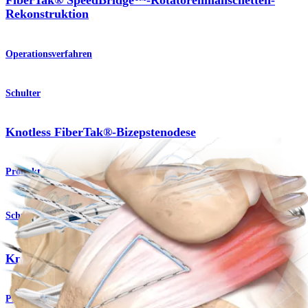
FiberTak® SpeedBridge™-Rotatorenmanschetten-
Rekonstruktion
Operationsverfahren
Schulter
Knotless FiberTak®-Bizepstenodese
Produkt
Schulter
®
Knotless FiberTak
-Softanker
Produkt