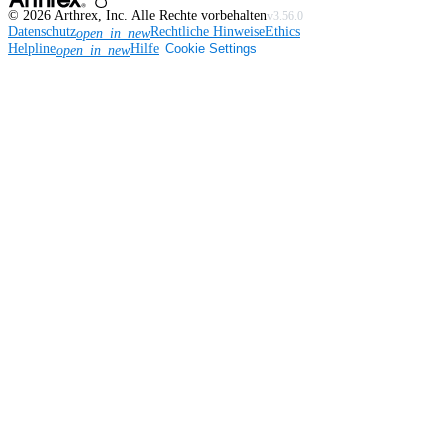
©
2026
Arthrex, Inc. Alle Rechte vorbehalten
v3.56.0
Datenschutz
Rechtliche Hinweise
Ethics
open_in_new
Helpline
Hilfe
Cookie Settings
open_in_new