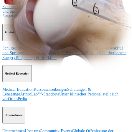
Schulter
Knie
Ellenbogen
Schulterendoprothetik
Hand und Handgelenk
Fuß
und Sprunggelenk
Trauma
Hüfte
Orthobiologie
Cardiothoracic
Surgery
Wirbelsäule
Produkt
Schulter
Knie
Ellenbogen
Schulterendoprothetik
Hand und Handgelenk
Fuß
und Sprunggelenk
Hüfte
Orthobiologie
Herz-Thoraxchirurgie
Cardiothoracic
Surgery
Bildgebung & Resektion
Medical Education
Medical Education
Kursbeschreibungen
Schulungen &
Lehrgänge
ArthroLab™-Standorte
Unser klinisches Personal stellt sich
vor
OrthoPedia
Unternehmen
Unternehmen
Über uns
Community Events
Globale Offenlegung der