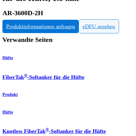
AR-3600D-2H
Produktinformationen anfragen
eDFU ansehen
Verwandte Seiten
Hüfte
®
FiberTak
-Softanker für die Hüfte
Produkt
Hüfte
®
Knotless FiberTak
-Softanker für die Hüfte