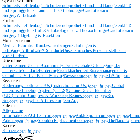
Operationsverfahren
Schulter
Knie
Ellenbogen
Schulterendoprothetik
Hand und Handgelenk
Fuß
und Sprunggelenk
Trauma
Hüfte
Orthobiologie
Cardiothoracic
Surgery
Wirbelsäule
Produkt
Schulter
Knie
Ellenbogen
Schulterendoprothetik
Hand und Handgelenk
Fuß
und Sprunggelenk
Hüfte
Orthobiologie
Herz-Thoraxchirurgie
Cardiothoracic
Surgery
Bildgebung & Resektion
Medical Education
Medical Education
Kursbeschreibungen
Schulungen &
Lehrgänge
ArthroLab™-Standorte
Unser klinisches Personal stellt sich
vor
OrthoPedia
Unternehmen
Unternehmen
Über uns
Community Events
Globale Offenlegung der
Lieferkette
Standorte
Förderung
Produktsicherheit
Risikomanagement &
Compliance
Virtual Patent Marking
Newsroom
SBA Support
open_in_new
Ressourcen
Kodierungs-Hotline
eDFUs (Instructions for Use)
Global
open_in_new
Enterprise Labeling System (GELS)
Unique Device Identifier
(UDI)
Exhibit-Congress & Workshop Requests
Rep
open_in_new
Site
The Arthrex Surgeon App
open_in_new
Patient:in
Allgemeine
Informationen
ACLTear.com
AnkleSprain.com
Buni
open_in_new
open_in_new
Patient
ShoulderReplacement.com
TheNanoExperie
open_in_new
open_in_new
Karriere
Karriere
open_in_new