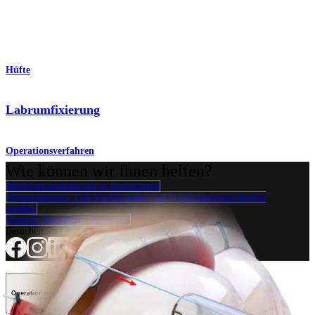
Hüfte
Labrumfixierung
Operationsverfahren
Wie können wir Ihnen helfen?
Medizinproduktberater:in kontaktieren
Veranstaltungen, Lab-Vorführungen und Schulungsmöglichkeiten
ansehen
Unseren Newsletter abonnieren
Besuchen Sie uns
Operationsverfahren