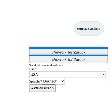
search
Suchen
chevron_left
Zurück
Anwendungen
chevron_left
Zurück
Vet Systems
OrthoPedia Patient
SAP
Standort/Sprache aktualisieren
Land
Supplier Portal
Synergy-Bildgebung und -Resektion
Sprache*
Aktualisieren