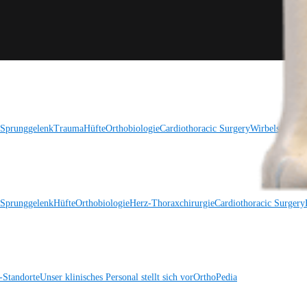
 Sprunggelenk
Trauma
Hüfte
Orthobiologie
Cardiothoracic Surgery
Wirbelsäule
 Sprunggelenk
Hüfte
Orthobiologie
Herz-Thoraxchirurgie
Cardiothoracic Surgery
Standorte
Unser klinisches Personal stellt sich vor
OrthoPedia