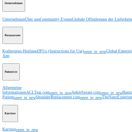
Unternehmen
Unternehmen
Über uns
Community Events
Globale Offenlegung der Lieferkett
Ressourcen
Kodierungs-Hotline
eDFUs (Instructions for Use)
Global Enterpr
open_in_new
App
Patient:in
Allgemeine
Informationen
ACLTear.com
AnkleSprain.com
Buni
open_in_new
open_in_new
Patient
ShoulderReplacement.com
TheNanoExperie
open_in_new
open_in_new
Karriere
Karriere
open_in_new