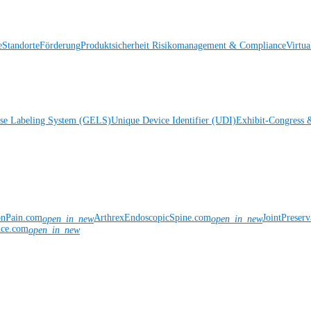
e
Standorte
Förderung
Produktsicherheit
Risikomanagement & Compliance
Virtua
ise Labeling System (GELS)
Unique Device Identifier (UDI)
Exhibit-Congress 
onPain.com
ArthrexEndoscopicSpine.com
JointPreser
open_in_new
open_in_new
nce.com
open_in_new