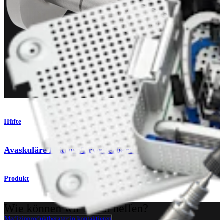
Hüfte
Avaskuläre Nekrose/Erweiterbarer OCD-Fräser
Produkt
Wie können wir Ihnen helfen?
Medizinproduktberater:in kontaktieren