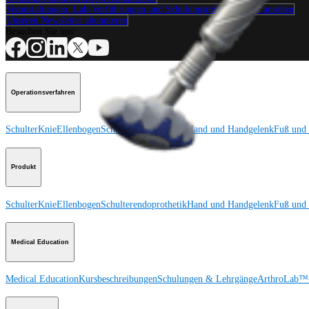
Veranstaltungen, Lab-Vorführungen und Schulungsmöglichkeiten ansehen
Unseren Newsletter abonnieren
Besuchen Sie uns
Operationsverfahren
Schulter
Knie
Ellenbogen
Schulterendoprothetik
Hand und Handgelenk
Fuß und
Produkt
Schulter
Knie
Ellenbogen
Schulterendoprothetik
Hand und Handgelenk
Fuß und
Medical Education
Medical Education
Kursbeschreibungen
Schulungen & Lehrgänge
ArthroLab™-