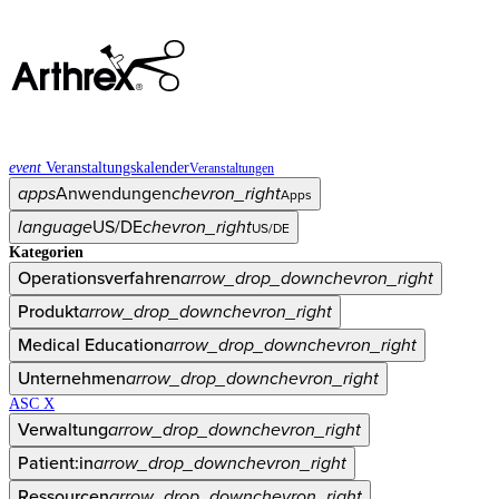
event
Veranstaltungskalender
Veranstaltungen
apps
Anwendungen
chevron_right
Apps
language
US/DE
chevron_right
US/DE
Kategorien
Operationsverfahren
arrow_drop_down
chevron_right
Produkt
arrow_drop_down
chevron_right
Medical Education
arrow_drop_down
chevron_right
Unternehmen
arrow_drop_down
chevron_right
ASC X
Verwaltung
arrow_drop_down
chevron_right
Patient:in
arrow_drop_down
chevron_right
Ressourcen
arrow_drop_down
chevron_right