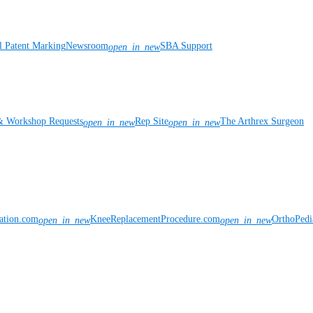
l Patent Marking
Newsroom
SBA Support
open_in_new
& Workshop Requests
Rep Site
The Arthrex Surgeon
open_in_new
open_in_new
vation.com
KneeReplacementProcedure.com
OrthoPedi
open_in_new
open_in_new