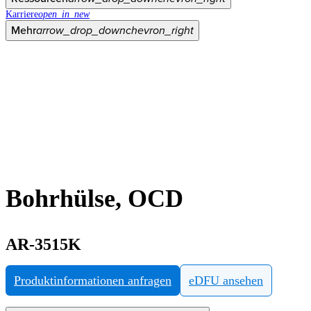
Karriere
open_in_new
Mehr
arrow_drop_down
chevron_right
Bohrhülse, OCD
AR-3515K
Produktinformationen anfragen
eDFU ansehen