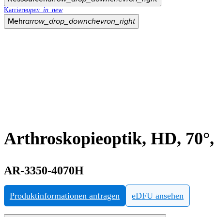
Karriere
open_in_new
Mehr
arrow_drop_down
chevron_right
Arthroskopieoptik, HD, 70°
AR-3350-4070H
Produktinformationen anfragen
eDFU ansehen