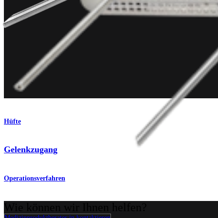
Hüfte
Gelenkzugang
Operationsverfahren
Wie können wir Ihnen helfen?
Medizinproduktberater:in kontaktieren