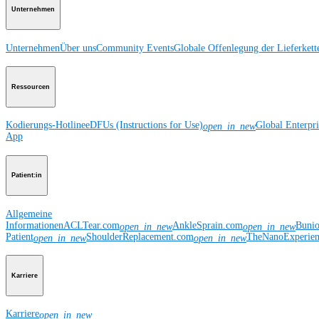
Unternehmen
Unternehmen
Über uns
Community Events
Globale Offenlegung der Lieferkett
Ressourcen
Kodierungs-Hotline
eDFUs (Instructions for Use)
Global Enterpr
open_in_new
App
Patient:in
Allgemeine
Informationen
ACLTear.com
AnkleSprain.com
Buni
open_in_new
open_in_new
Patient
ShoulderReplacement.com
TheNanoExperie
open_in_new
open_in_new
Karriere
Karriere
open_in_new