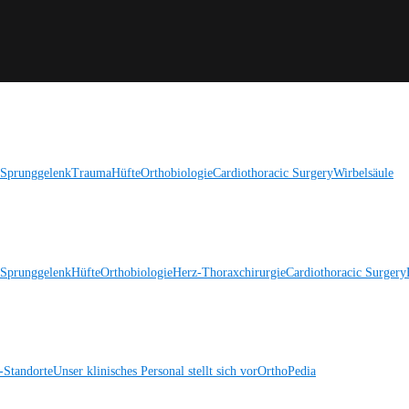
 Sprunggelenk
Trauma
Hüfte
Orthobiologie
Cardiothoracic Surgery
Wirbelsäule
 Sprunggelenk
Hüfte
Orthobiologie
Herz-Thoraxchirurgie
Cardiothoracic Surgery
Standorte
Unser klinisches Personal stellt sich vor
OrthoPedia