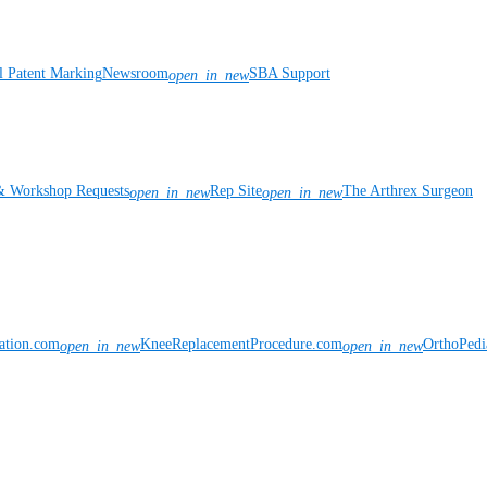
l Patent Marking
Newsroom
SBA Support
open_in_new
& Workshop Requests
Rep Site
The Arthrex Surgeon
open_in_new
open_in_new
vation.com
KneeReplacementProcedure.com
OrthoPedi
open_in_new
open_in_new