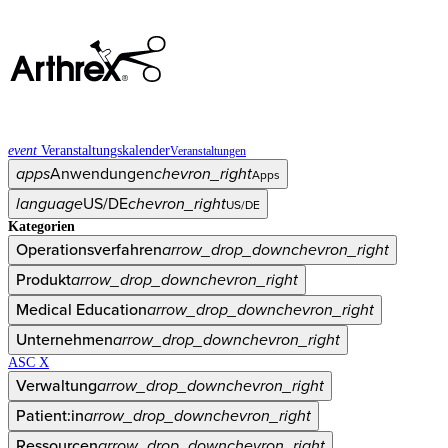
event
Veranstaltungskalender
Veranstaltungen
apps
Anwendungen
chevron_right
Apps
language
US/DE
chevron_right
US/DE
Kategorien
Operationsverfahren
arrow_drop_down
chevron_right
Produkt
arrow_drop_down
chevron_right
Medical Education
arrow_drop_down
chevron_right
Unternehmen
arrow_drop_down
chevron_right
ASC X
Verwaltung
arrow_drop_down
chevron_right
Patient:in
arrow_drop_down
chevron_right
Ressourcen
arrow_drop_down
chevron_right