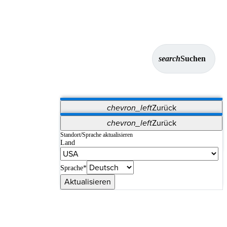
search
Suchen
chevron_left
Zurück
Anwendungen
chevron_left
Zurück
Vet Systems
OrthoPedia Patient
SAP
Standort/Sprache aktualisieren
Land
Supplier Portal
Synergy-Bildgebung und -Resektion
Sprache*
Aktualisieren