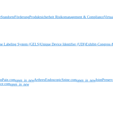
e
Standorte
Förderung
Produktsicherheit
Risikomanagement & Compliance
Virtua
ise Labeling System (GELS)
Unique Device Identifier (UDI)
Exhibit-Congress 
onPain.com
ArthrexEndoscopicSpine.com
JointPreser
open_in_new
open_in_new
nce.com
open_in_new