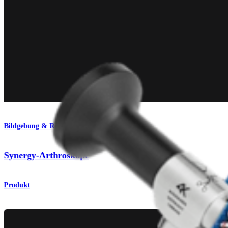
Bildgebung & Resektion
Synergy-Arthroskope
Produkt