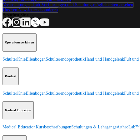
Veranstaltungen, Lab-Vorführungen und Schulungsmöglichkeiten ansehen
Unseren Newsletter abonnieren
Besuchen Sie uns
Operationsverfahren
Schulter
Knie
Ellenbogen
Schulterendoprothetik
Hand und Handgelenk
Fuß und
Produkt
Schulter
Knie
Ellenbogen
Schulterendoprothetik
Hand und Handgelenk
Fuß und
Medical Education
Medical Education
Kursbeschreibungen
Schulungen & Lehrgänge
ArthroLab™-