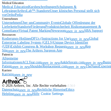
Medical Education
Medical Education
Kursbeschreibungen
Schulungen &
Lehrgänge
ArthroLab™-Standorte
Unser klinisches Personal stellt sich
vor
OrthoPedia
Unternehmen
Unternehmen
Über uns
Community Events
Globale Offenlegung der
Lieferkette
Standorte
Förderung
Produktsicherheit
Risikomanagement &
Compliance
Virtual Patent Marking
Newsroom
SBA Support
open_in_new
Ressourcen
Kodierungs-Hotline
eDFUs (Instructions for Use)
Global
open_in_new
Enterprise Labeling System (GELS)
Unique Device Identifier
(UDI)
Exhibit-Congress & Workshop Requests
Rep
open_in_new
Site
The Arthrex Surgeon App
open_in_new
Patient:in
Allgemeine
Informationen
ACLTear.com
AnkleSprain.com
Buni
open_in_new
open_in_new
Patient
ShoulderReplacement.com
TheNanoExperie
open_in_new
open_in_new
Karriere
Karriere
open_in_new
©
2026
Arthrex, Inc. Alle Rechte vorbehalten
v3.56.0
Datenschutz
Rechtliche Hinweise
Ethics
open_in_new
Helpline
Hilfe
Cookie Settings
open_in_new