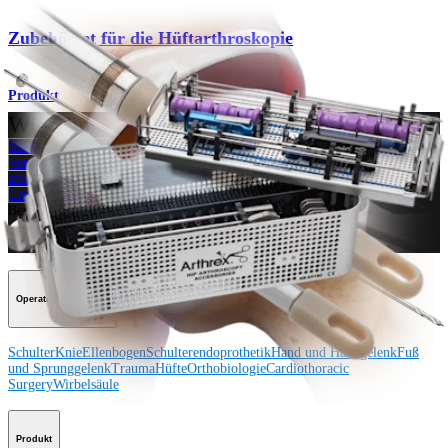
Zubehörset für die Hüftarthroskopie
Produkt
Wie können wir Ihnen helfen?
Medizinproduktberater:in kontaktieren
Veranstaltungen, Lab-Vorführungen und Schulungsmöglichkeiten
ansehen
Unseren Newsletter abonnieren
Besuchen Sie uns
Operationsverfahren
Schulter
Knie
Ellenbogen
Schulterendoprothetik
Hand und Handgelenk
Fuß
und Sprunggelenk
Trauma
Hüfte
Orthobiologie
Cardiothoracic
Surgery
Wirbelsäule
Produkt