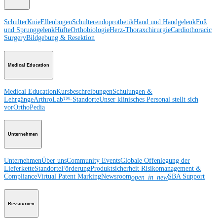
Schulter
Knie
Ellenbogen
Schulterendoprothetik
Hand und Handgelenk
Fuß
und Sprunggelenk
Hüfte
Orthobiologie
Herz-Thoraxchirurgie
Cardiothoracic
Surgery
Bildgebung & Resektion
Medical Education
Medical Education
Kursbeschreibungen
Schulungen &
Lehrgänge
ArthroLab™-Standorte
Unser klinisches Personal stellt sich
vor
OrthoPedia
Unternehmen
Unternehmen
Über uns
Community Events
Globale Offenlegung der
Lieferkette
Standorte
Förderung
Produktsicherheit
Risikomanagement &
Compliance
Virtual Patent Marking
Newsroom
SBA Support
open_in_new
Ressourcen