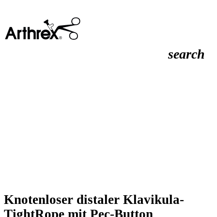
search
Knotenloser distaler Klavikula-
TightRope mit Pec-Button