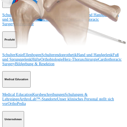
Schulter
Knie
Ellenbogen
Schulterendoprothetik
Hand und Handgelenk
Fuß
und Sprunggelenk
Trauma
Hüfte
Orthobiologie
Cardiothoracic
Surgery
Wirbelsäule
Produkt
Schulter
Knie
Ellenbogen
Schulterendoprothetik
Hand und Handgelenk
Fuß
und Sprunggelenk
Hüfte
Orthobiologie
Herz-Thoraxchirurgie
Cardiothoracic
Surgery
Bildgebung & Resektion
Medical Education
Medical Education
Kursbeschreibungen
Schulungen &
Lehrgänge
ArthroLab™-Standorte
Unser klinisches Personal stellt sich
vor
OrthoPedia
Unternehmen