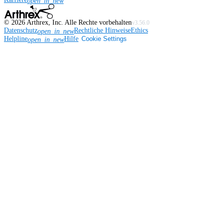
open_in_new
©
2026
Arthrex, Inc. Alle Rechte vorbehalten
v3.56.0
Datenschutz
Rechtliche Hinweise
Ethics
open_in_new
Helpline
Hilfe
Cookie Settings
open_in_new