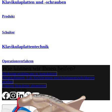
Klavikulaplatten und -schrauben
Produkt
Schulter
Klavikulaplattentechnik
Operationsverfahren
Wie können wir Ihnen helfen?
Medizinproduktberater:in kontaktieren
Veranstaltungen, Lab-Vorführungen und Schulungsmöglichkeiten
ansehen
Unseren Newsletter abonnieren
Besuchen Sie uns
Operationsverfahren