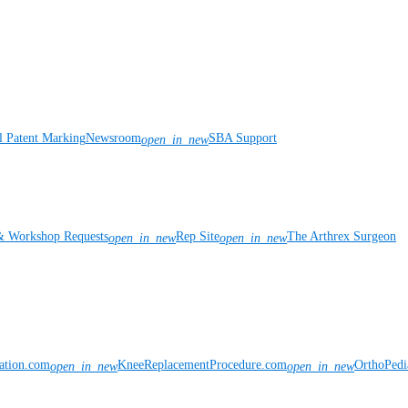
l Patent Marking
Newsroom
SBA Support
open_in_new
& Workshop Requests
Rep Site
The Arthrex Surgeon
open_in_new
open_in_new
vation.com
KneeReplacementProcedure.com
OrthoPedi
open_in_new
open_in_new