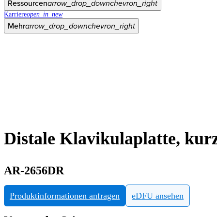
Ressourcen
arrow_drop_down
chevron_right
Karriere
open_in_new
Mehr
arrow_drop_down
chevron_right
Distale Klavikulaplatte, kurz
AR-2656DR
Produktinformationen anfragen
eDFU ansehen