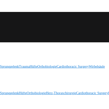
 Sprunggelenk
Trauma
Hüfte
Orthobiologie
Cardiothoracic Surgery
Wirbelsäule
 Sprunggelenk
Hüfte
Orthobiologie
Herz-Thoraxchirurgie
Cardiothoracic Surgery