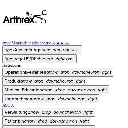
event
Veranstaltungskalender
Veranstaltungen
apps
Anwendungen
chevron_right
Apps
language
US/DE
chevron_right
US/DE
Kategorien
Operationsverfahren
arrow_drop_down
chevron_right
Produkt
arrow_drop_down
chevron_right
Medical Education
arrow_drop_down
chevron_right
Unternehmen
arrow_drop_down
chevron_right
ASC X
Verwaltung
arrow_drop_down
chevron_right
Patient:in
arrow_drop_down
chevron_right