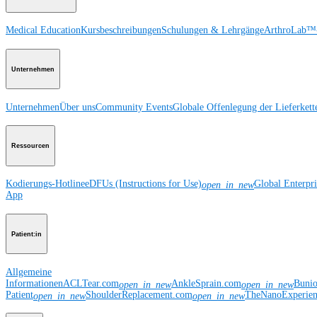
Medical Education
Kursbeschreibungen
Schulungen & Lehrgänge
ArthroLab™-
Unternehmen
Unternehmen
Über uns
Community Events
Globale Offenlegung der Lieferkett
Ressourcen
Kodierungs-Hotline
eDFUs (Instructions for Use)
Global Enterpr
open_in_new
App
Patient:in
Allgemeine
Informationen
ACLTear.com
AnkleSprain.com
Buni
open_in_new
open_in_new
Patient
ShoulderReplacement.com
TheNanoExperie
open_in_new
open_in_new