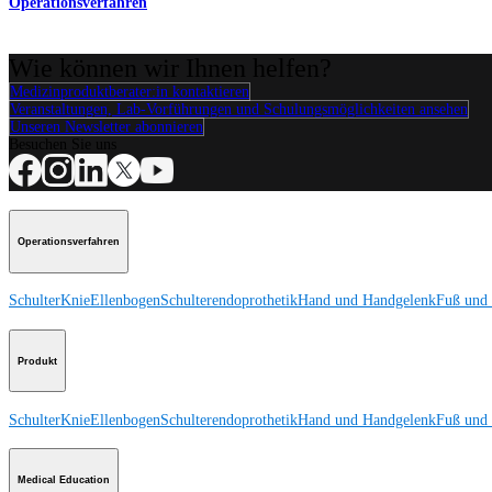
Operationsverfahren
Wie können wir Ihnen helfen?
Medizinproduktberater:in kontaktieren
Veranstaltungen, Lab-Vorführungen und Schulungsmöglichkeiten ansehen
Unseren Newsletter abonnieren
Besuchen Sie uns
Operationsverfahren
Schulter
Knie
Ellenbogen
Schulterendoprothetik
Hand und Handgelenk
Fuß und
Produkt
Schulter
Knie
Ellenbogen
Schulterendoprothetik
Hand und Handgelenk
Fuß und
Medical Education