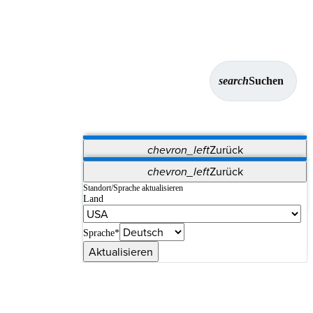
search
Suchen
chevron_left
Zurück
Anwendungen
chevron_left
Zurück
Vet Systems
OrthoPedia Patient
SAP
Standort/Sprache aktualisieren
Land
Supplier Portal
Synergy-Bildgebung und -Resektion
Sprache*
Aktualisieren