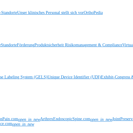
Standorte
Unser klinisches Personal stellt sich vor
OrthoPedia
e
Standorte
Förderung
Produktsicherheit
Risikomanagement & Compliance
Virtua
ise Labeling System (GELS)
Unique Device Identifier (UDI)
Exhibit-Congress 
onPain.com
ArthrexEndoscopicSpine.com
JointPreser
open_in_new
open_in_new
nce.com
open_in_new