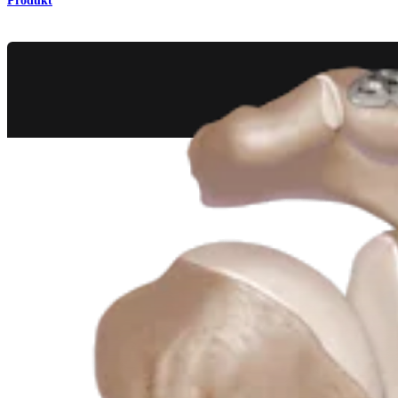
Produkt
Trauma Obere Extremitäten
Klavikulaplatten und -schrauben