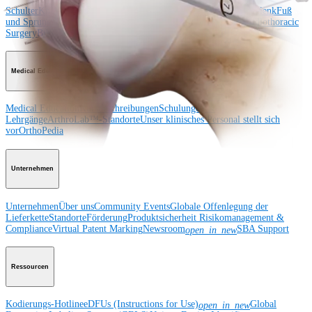
Schulter
Knie
Ellenbogen
Schulterendoprothetik
Hand und Handgelenk
Fuß
und Sprunggelenk
Hüfte
Orthobiologie
Herz-Thoraxchirurgie
Cardiothoracic
Surgery
Bildgebung & Resektion
Medical Education
Medical Education
Kursbeschreibungen
Schulungen &
Lehrgänge
ArthroLab™-Standorte
Unser klinisches Personal stellt sich
vor
OrthoPedia
Unternehmen
Unternehmen
Über uns
Community Events
Globale Offenlegung der
Lieferkette
Standorte
Förderung
Produktsicherheit
Risikomanagement &
Compliance
Virtual Patent Marking
Newsroom
SBA Support
open_in_new
Ressourcen
Kodierungs-Hotline
eDFUs (Instructions for Use)
Global
open_in_new