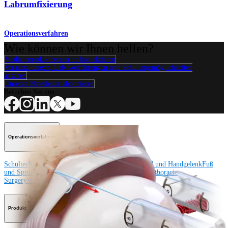
Labrumfixierung
Operationsverfahren
Wie können wir Ihnen helfen?
Medizinproduktberater:in kontaktieren
Veranstaltungen, Lab-Vorführungen und Schulungsmöglichkeiten
ansehen
Unseren Newsletter abonnieren
Besuchen Sie uns
Operationsverfahren
Schulter
Knie
Ellenbogen
Schulterendoprothetik
Hand und Handgelenk
Fuß
und Sprunggelenk
Trauma
Hüfte
Orthobiologie
Cardiothoracic
Surgery
Wirbelsäule
Produkt