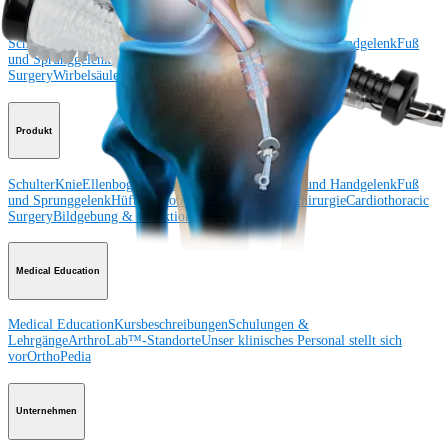
Schulter
Knie
Ellenbogen
Schulterendoprothetik
Hand und Handgelenk
Fuß
und Sprunggelenk
Trauma
Hüfte
Orthobiologie
Cardiothoracic
Surgery
Wirbelsäule
Produkt
Schulter
Knie
Ellenbogen
Schulterendoprothetik
Hand und Handgelenk
Fuß
und Sprunggelenk
Hüfte
Orthobiologie
Herz-Thoraxchirurgie
Cardiothoracic
Surgery
Bildgebung & Resektion
Medical Education
Medical Education
Kursbeschreibungen
Schulungen &
Lehrgänge
ArthroLab™-Standorte
Unser klinisches Personal stellt sich
vor
OrthoPedia
Unternehmen