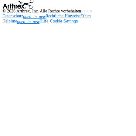
©
2026
Arthrex, Inc. Alle Rechte vorbehalten
v3.56.0
Datenschutz
Rechtliche Hinweise
Ethics
open_in_new
Helpline
Hilfe
Cookie Settings
open_in_new