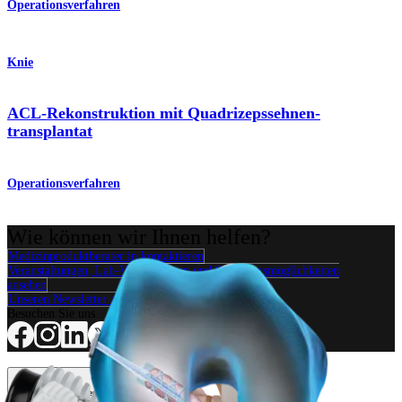
Operationsverfahren
Knie
ACL-Rekonstruktion mit Quadrizepssehnen-
transplantat
Operationsverfahren
Wie können wir Ihnen helfen?
Medizinproduktberater:in kontaktieren
Veranstaltungen, Lab-Vorführungen und Schulungsmöglichkeiten
ansehen
Unseren Newsletter abonnieren
Besuchen Sie uns
Operationsverfahren