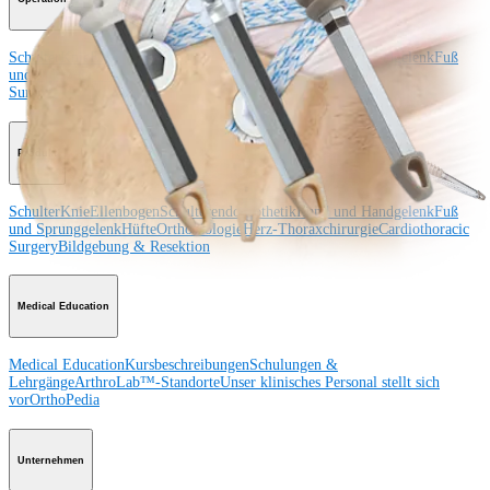
Schulter
Knie
Ellenbogen
Schulterendoprothetik
Hand und Handgelenk
Fuß
und Sprunggelenk
Trauma
Hüfte
Orthobiologie
Cardiothoracic
Surgery
Wirbelsäule
Produkt
Schulter
Knie
Ellenbogen
Schulterendoprothetik
Hand und Handgelenk
Fuß
und Sprunggelenk
Hüfte
Orthobiologie
Herz-Thoraxchirurgie
Cardiothoracic
Surgery
Bildgebung & Resektion
Medical Education
Medical Education
Kursbeschreibungen
Schulungen &
Lehrgänge
ArthroLab™-Standorte
Unser klinisches Personal stellt sich
vor
OrthoPedia
Unternehmen