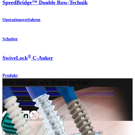
SpeedBridge™ Double Row-Technik
Operationsverfahren
Schulter
®
SwiveLock
C-Anker
Produkt
Wie können wir Ihnen helfen?
Medizinproduktberater:in kontaktieren
Veranstaltungen, Lab-Vorführungen und Schulungsmöglichkeiten
ansehen
Unseren Newsletter abonnieren
Besuchen Sie uns
Operationsverfahren