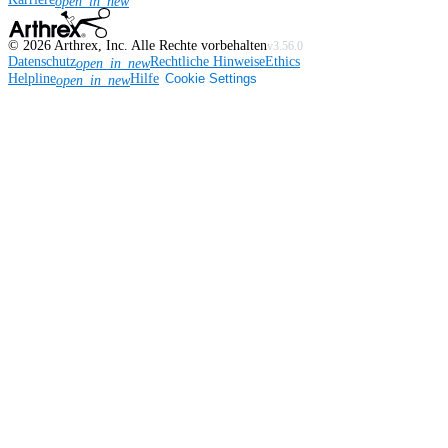
open_in_new
©
2026
Arthrex, Inc. Alle Rechte vorbehalten
v3.56.0
Datenschutz
Rechtliche Hinweise
Ethics
open_in_new
Helpline
Hilfe
Cookie Settings
open_in_new