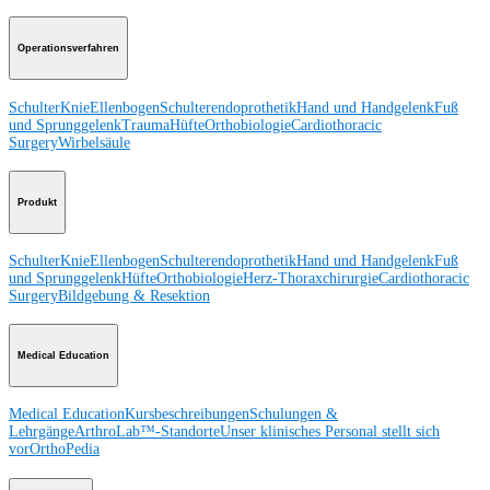
Operationsverfahren
Schulter
Knie
Ellenbogen
Schulterendoprothetik
Hand und Handgelenk
Fuß
und Sprunggelenk
Trauma
Hüfte
Orthobiologie
Cardiothoracic
Surgery
Wirbelsäule
Produkt
Schulter
Knie
Ellenbogen
Schulterendoprothetik
Hand und Handgelenk
Fuß
und Sprunggelenk
Hüfte
Orthobiologie
Herz-Thoraxchirurgie
Cardiothoracic
Surgery
Bildgebung & Resektion
Medical Education
Medical Education
Kursbeschreibungen
Schulungen &
Lehrgänge
ArthroLab™-Standorte
Unser klinisches Personal stellt sich
vor
OrthoPedia