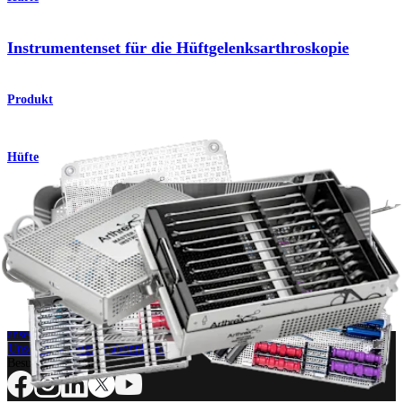
Instrumentenset für die Hüftgelenksarthroskopie
Produkt
Hüfte
Handinstrumentenset für die Hüftarthroskopie
Produkt
Wie können wir Ihnen helfen?
Medizinproduktberater:in kontaktieren
Veranstaltungen, Lab-Vorführungen und Schulungsmöglichkeiten
ansehen
Unseren Newsletter abonnieren
Besuchen Sie uns