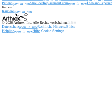
Patient
ShoulderReplacement.com
TheNanoExperie
open_in_new
open_in_new
Karriere
Karriere
open_in_new
©
2026
Arthrex, Inc. Alle Rechte vorbehalten
v3.56.0
Datenschutz
Rechtliche Hinweise
Ethics
open_in_new
Helpline
Hilfe
Cookie Settings
open_in_new