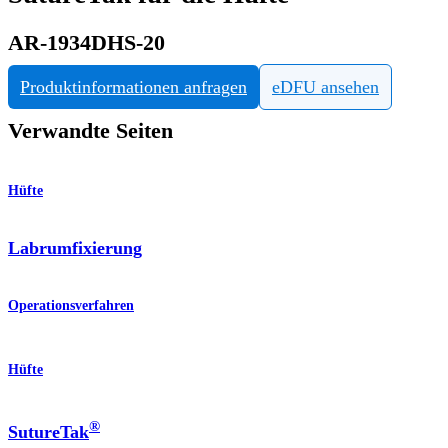
AR-1934DHS-20
Produktinformationen anfragen
eDFU ansehen
Verwandte Seiten
Hüfte
Labrumfixierung
Operationsverfahren
Hüfte
®
SutureTak