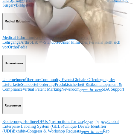
und Sprunggelenk
Hüfte
Orthobiologie
Herz-Thoraxchirurgie
Cardiothoracic
Surgery
Bildgebung & Resektion
Medical Education
Medical Education
Kursbeschreibungen
Schulungen &
Lehrgänge
ArthroLab™-Standorte
Unser klinisches Personal stellt sich
vor
OrthoPedia
Unternehmen
Unternehmen
Über uns
Community Events
Globale Offenlegung der
Lieferkette
Standorte
Förderung
Produktsicherheit
Risikomanagement &
Compliance
Virtual Patent Marking
Newsroom
SBA Support
open_in_new
Ressourcen
Kodierungs-Hotline
eDFUs (Instructions for Use)
Global
open_in_new
Enterprise Labeling System (GELS)
Unique Device Identifier
(UDI)
Exhibit-Congress & Workshop Requests
Rep
open_in_new