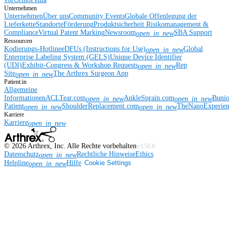
Unternehmen
Unternehmen
Über uns
Community Events
Globale Offenlegung der
Lieferkette
Standorte
Förderung
Produktsicherheit
Risikomanagement &
Compliance
Virtual Patent Marking
Newsroom
SBA Support
open_in_new
Ressourcen
Kodierungs-Hotline
eDFUs (Instructions for Use)
Global
open_in_new
Enterprise Labeling System (GELS)
Unique Device Identifier
(UDI)
Exhibit-Congress & Workshop Requests
Rep
open_in_new
Site
The Arthrex Surgeon App
open_in_new
Patient:in
Allgemeine
Informationen
ACLTear.com
AnkleSprain.com
Buni
open_in_new
open_in_new
Patient
ShoulderReplacement.com
TheNanoExperie
open_in_new
open_in_new
Karriere
Karriere
open_in_new
©
2026
Arthrex, Inc. Alle Rechte vorbehalten
v3.56.0
Datenschutz
Rechtliche Hinweise
Ethics
open_in_new
Helpline
Hilfe
Cookie Settings
open_in_new