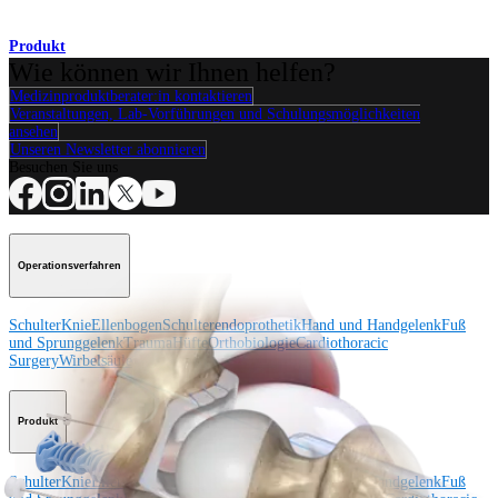
Produkt
Wie können wir Ihnen helfen?
Medizinproduktberater:in kontaktieren
Veranstaltungen, Lab-Vorführungen und Schulungsmöglichkeiten
ansehen
Unseren Newsletter abonnieren
Besuchen Sie uns
Operationsverfahren
Schulter
Knie
Ellenbogen
Schulterendoprothetik
Hand und Handgelenk
Fuß
und Sprunggelenk
Trauma
Hüfte
Orthobiologie
Cardiothoracic
Surgery
Wirbelsäule
Produkt
Schulter
Knie
Ellenbogen
Schulterendoprothetik
Hand und Handgelenk
Fuß