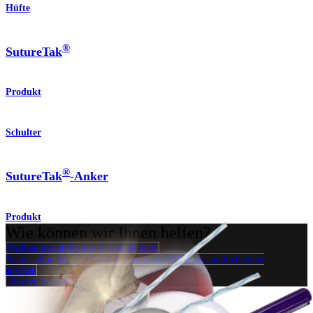
Hüfte
®
SutureTak
Produkt
Schulter
®
SutureTak
-Anker
Produkt
Wie können wir Ihnen helfen?
Medizinproduktberater:in kontaktieren
Veranstaltungen, Lab-Vorführungen und Schulungsmöglichkeiten
ansehen
Unseren Newsletter abonnieren
Besuchen Sie uns