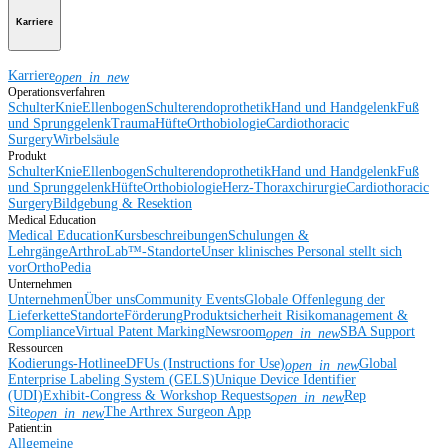
Karriere
Karriere
open_in_new
Operationsverfahren
Schulter
Knie
Ellenbogen
Schulterendoprothetik
Hand und Handgelenk
Fuß
und Sprunggelenk
Trauma
Hüfte
Orthobiologie
Cardiothoracic
Surgery
Wirbelsäule
Produkt
Schulter
Knie
Ellenbogen
Schulterendoprothetik
Hand und Handgelenk
Fuß
und Sprunggelenk
Hüfte
Orthobiologie
Herz-Thoraxchirurgie
Cardiothoracic
Surgery
Bildgebung & Resektion
Medical Education
Medical Education
Kursbeschreibungen
Schulungen &
Lehrgänge
ArthroLab™-Standorte
Unser klinisches Personal stellt sich
vor
OrthoPedia
Unternehmen
Unternehmen
Über uns
Community Events
Globale Offenlegung der
Lieferkette
Standorte
Förderung
Produktsicherheit
Risikomanagement &
Compliance
Virtual Patent Marking
Newsroom
SBA Support
open_in_new
Ressourcen
Kodierungs-Hotline
eDFUs (Instructions for Use)
Global
open_in_new
Enterprise Labeling System (GELS)
Unique Device Identifier
(UDI)
Exhibit-Congress & Workshop Requests
Rep
open_in_new
Site
The Arthrex Surgeon App
open_in_new
Patient:in
Allgemeine