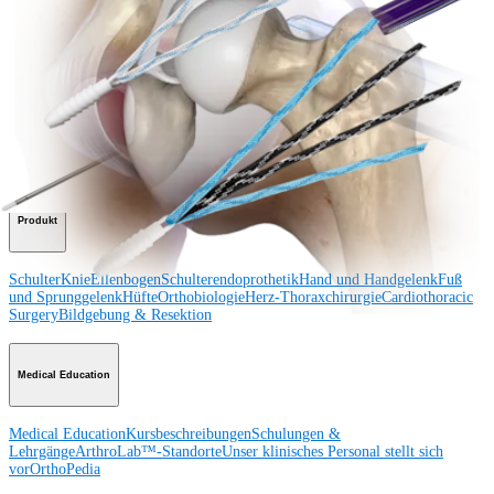
Operationsverfahren
Schulter
Knie
Ellenbogen
Schulterendoprothetik
Hand und Handgelenk
Fuß
und Sprunggelenk
Trauma
Hüfte
Orthobiologie
Cardiothoracic
Surgery
Wirbelsäule
Produkt
Schulter
Knie
Ellenbogen
Schulterendoprothetik
Hand und Handgelenk
Fuß
und Sprunggelenk
Hüfte
Orthobiologie
Herz-Thoraxchirurgie
Cardiothoracic
Surgery
Bildgebung & Resektion
Medical Education
Medical Education
Kursbeschreibungen
Schulungen &
Lehrgänge
ArthroLab™-Standorte
Unser klinisches Personal stellt sich
vor
OrthoPedia