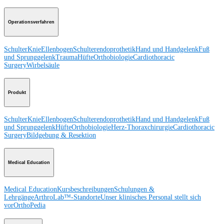
Operationsverfahren
Schulter
Knie
Ellenbogen
Schulterendoprothetik
Hand und Handgelenk
Fuß
und Sprunggelenk
Trauma
Hüfte
Orthobiologie
Cardiothoracic
Surgery
Wirbelsäule
Produkt
Schulter
Knie
Ellenbogen
Schulterendoprothetik
Hand und Handgelenk
Fuß
und Sprunggelenk
Hüfte
Orthobiologie
Herz-Thoraxchirurgie
Cardiothoracic
Surgery
Bildgebung & Resektion
Medical Education
Medical Education
Kursbeschreibungen
Schulungen &
Lehrgänge
ArthroLab™-Standorte
Unser klinisches Personal stellt sich
vor
OrthoPedia