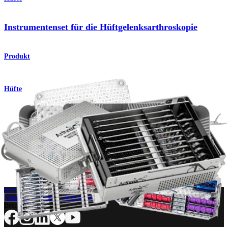
Instrumentenset für die Hüftgelenksarthroskopie
Produkt
Hüfte
Handinstrumentenset für die Hüftarthroskopie
Produkt
Wie können wir Ihnen helfen?
Medizinproduktberater:in kontaktieren
Veranstaltungen, Lab-Vorführungen und Schulungsmöglichkeiten
ansehen
Unseren Newsletter abonnieren
Besuchen Sie uns