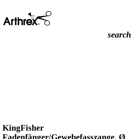
search
KingFisher
Fadenfänger/Gewebefasszange, Ø