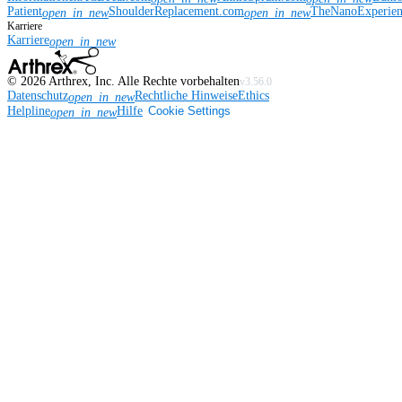
Patient
ShoulderReplacement.com
TheNanoExperie
open_in_new
open_in_new
Karriere
Karriere
open_in_new
©
2026
Arthrex, Inc. Alle Rechte vorbehalten
v3.56.0
Datenschutz
Rechtliche Hinweise
Ethics
open_in_new
Helpline
Hilfe
Cookie Settings
open_in_new