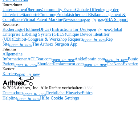
Unternehmen
Unternehmen
Über uns
Community Events
Globale Offenlegung der
Lieferkette
Standorte
Förderung
Produktsicherheit
Risikomanagement &
Compliance
Virtual Patent Marking
Newsroom
SBA Support
open_in_new
Ressourcen
Kodierungs-Hotline
eDFUs (Instructions for Use)
Global
open_in_new
Enterprise Labeling System (GELS)
Unique Device Identifier
(UDI)
Exhibit-Congress & Workshop Requests
Rep
open_in_new
Site
The Arthrex Surgeon App
open_in_new
Patient:in
Allgemeine
Informationen
ACLTear.com
AnkleSprain.com
Buni
open_in_new
open_in_new
Patient
ShoulderReplacement.com
TheNanoExperie
open_in_new
open_in_new
Karriere
Karriere
open_in_new
©
2026
Arthrex, Inc. Alle Rechte vorbehalten
v3.56.0
Datenschutz
Rechtliche Hinweise
Ethics
open_in_new
Helpline
Hilfe
Cookie Settings
open_in_new