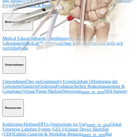
und Sprunggelenk
Hüfte
Orthobiologie
Herz-Thoraxchirurgie
Cardiothoracic
Surgery
Bildgebung & Resektion
Medical Education
Medical Education
Kursbeschreibungen
Schulungen &
Lehrgänge
ArthroLab™-Standorte
Unser klinisches Personal stellt sich
vor
OrthoPedia
Unternehmen
Unternehmen
Über uns
Community Events
Globale Offenlegung der
Lieferkette
Standorte
Förderung
Produktsicherheit
Risikomanagement &
Compliance
Virtual Patent Marking
Newsroom
SBA Support
open_in_new
Ressourcen
Kodierungs-Hotline
eDFUs (Instructions for Use)
Global
open_in_new
Enterprise Labeling System (GELS)
Unique Device Identifier
(UDI)
Exhibit-Congress & Workshop Requests
Rep
open_in_new