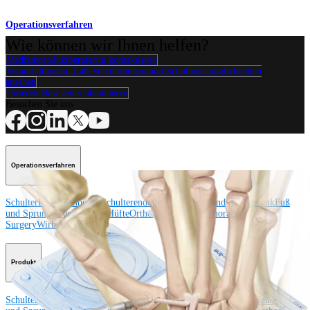
Operationsverfahren
Wie können wir Ihnen helfen?
Medizinproduktberater:in kontaktieren
Veranstaltungen, Lab-Vorführungen und Schulungsmöglichkeiten
ansehen
Unseren Newsletter abonnieren
Besuchen Sie uns
Operationsverfahren
Schulter
Knie
Ellenbogen
Schulterendoprothetik
Hand und Handgelenk
Fuß
und Sprunggelenk
Trauma
Hüfte
Orthobiologie
Cardiothoracic
Surgery
Wirbelsäule
Produkt
Schulter
Knie
Ellenbogen
Schulterendoprothetik
Hand und Handgelenk
Fuß