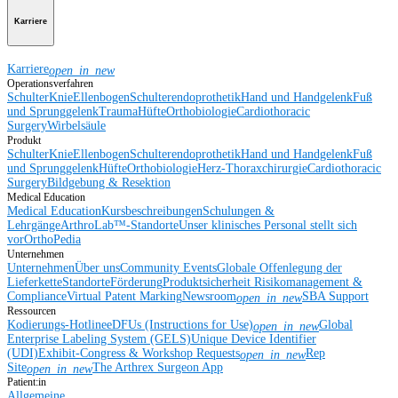
Karriere
Karriere
open_in_new
Operationsverfahren
Schulter
Knie
Ellenbogen
Schulterendoprothetik
Hand und Handgelenk
Fuß
und Sprunggelenk
Trauma
Hüfte
Orthobiologie
Cardiothoracic
Surgery
Wirbelsäule
Produkt
Schulter
Knie
Ellenbogen
Schulterendoprothetik
Hand und Handgelenk
Fuß
und Sprunggelenk
Hüfte
Orthobiologie
Herz-Thoraxchirurgie
Cardiothoracic
Surgery
Bildgebung & Resektion
Medical Education
Medical Education
Kursbeschreibungen
Schulungen &
Lehrgänge
ArthroLab™-Standorte
Unser klinisches Personal stellt sich
vor
OrthoPedia
Unternehmen
Unternehmen
Über uns
Community Events
Globale Offenlegung der
Lieferkette
Standorte
Förderung
Produktsicherheit
Risikomanagement &
Compliance
Virtual Patent Marking
Newsroom
SBA Support
open_in_new
Ressourcen
Kodierungs-Hotline
eDFUs (Instructions for Use)
Global
open_in_new
Enterprise Labeling System (GELS)
Unique Device Identifier
(UDI)
Exhibit-Congress & Workshop Requests
Rep
open_in_new
Site
The Arthrex Surgeon App
open_in_new
Patient:in
Allgemeine