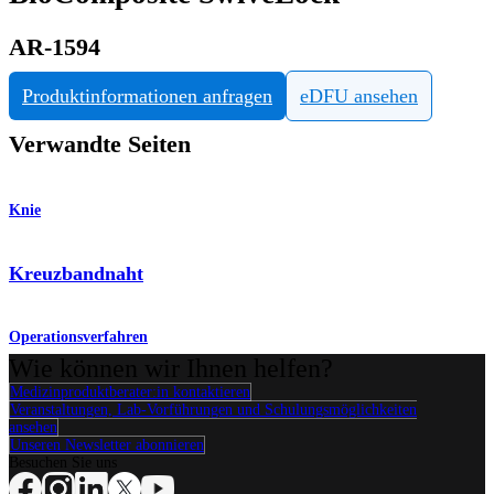
AR-1594
Produktinformationen anfragen
eDFU ansehen
Verwandte Seiten
Knie
Kreuzbandnaht
Operationsverfahren
Wie können wir Ihnen helfen?
Medizinproduktberater:in kontaktieren
Veranstaltungen, Lab-Vorführungen und Schulungsmöglichkeiten
ansehen
Unseren Newsletter abonnieren
Besuchen Sie uns