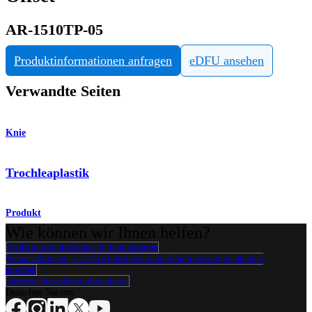
AR-1510TP-05
Produktinformationen anfragen
eDFU ansehen
Verwandte Seiten
Knie
Trochleaplastik
Produkt
Wie können wir Ihnen helfen?
Medizinproduktberater:in kontaktieren
Veranstaltungen, Lab-Vorführungen und Schulungsmöglichkeiten
ansehen
Unseren Newsletter abonnieren
Besuchen Sie uns