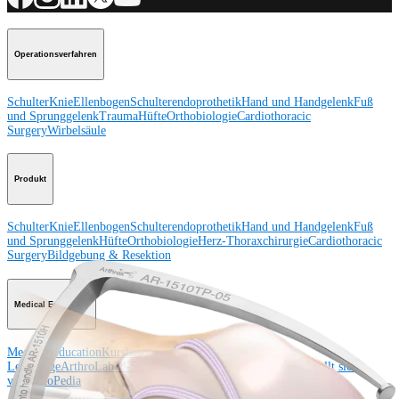
Operationsverfahren
Schulter
Knie
Ellenbogen
Schulterendoprothetik
Hand und Handgelenk
Fuß
und Sprunggelenk
Trauma
Hüfte
Orthobiologie
Cardiothoracic
Surgery
Wirbelsäule
Produkt
Schulter
Knie
Ellenbogen
Schulterendoprothetik
Hand und Handgelenk
Fuß
und Sprunggelenk
Hüfte
Orthobiologie
Herz-Thoraxchirurgie
Cardiothoracic
Surgery
Bildgebung & Resektion
Medical Education
Medical Education
Kursbeschreibungen
Schulungen &
Lehrgänge
ArthroLab™-Standorte
Unser klinisches Personal stellt sich
vor
OrthoPedia