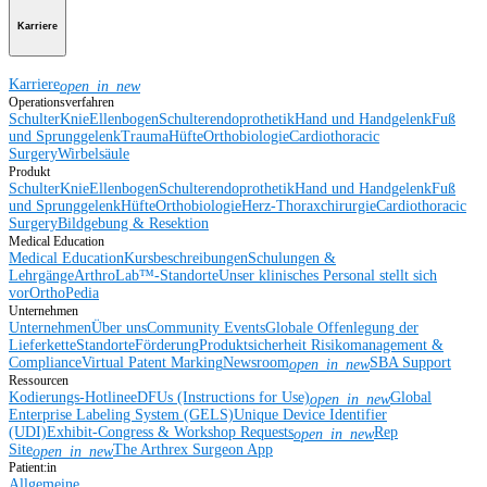
Karriere
Karriere
open_in_new
Operationsverfahren
Schulter
Knie
Ellenbogen
Schulterendoprothetik
Hand und Handgelenk
Fuß
und Sprunggelenk
Trauma
Hüfte
Orthobiologie
Cardiothoracic
Surgery
Wirbelsäule
Produkt
Schulter
Knie
Ellenbogen
Schulterendoprothetik
Hand und Handgelenk
Fuß
und Sprunggelenk
Hüfte
Orthobiologie
Herz-Thoraxchirurgie
Cardiothoracic
Surgery
Bildgebung & Resektion
Medical Education
Medical Education
Kursbeschreibungen
Schulungen &
Lehrgänge
ArthroLab™-Standorte
Unser klinisches Personal stellt sich
vor
OrthoPedia
Unternehmen
Unternehmen
Über uns
Community Events
Globale Offenlegung der
Lieferkette
Standorte
Förderung
Produktsicherheit
Risikomanagement &
Compliance
Virtual Patent Marking
Newsroom
SBA Support
open_in_new
Ressourcen
Kodierungs-Hotline
eDFUs (Instructions for Use)
Global
open_in_new
Enterprise Labeling System (GELS)
Unique Device Identifier
(UDI)
Exhibit-Congress & Workshop Requests
Rep
open_in_new
Site
The Arthrex Surgeon App
open_in_new
Patient:in
Allgemeine