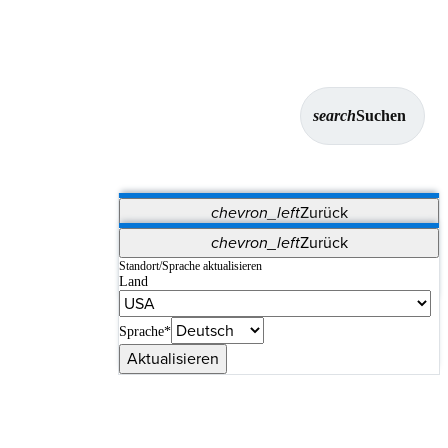
search
Suchen
chevron_left
Zurück
Anwendungen
chevron_left
Zurück
Vet Systems
OrthoPedia Patient
SAP
Standort/Sprache aktualisieren
Land
Supplier Portal
Synergy-Bildgebung und -Resektion
Sprache*
Aktualisieren