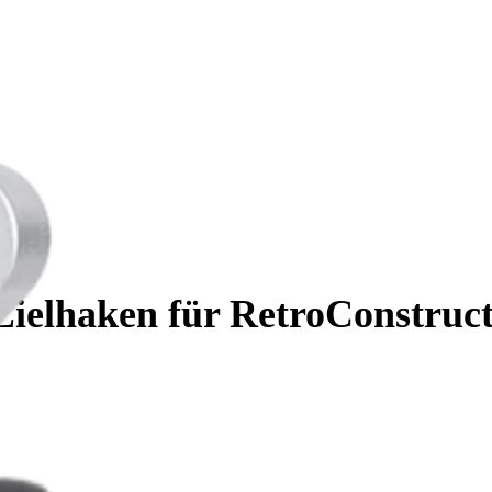
ielhaken für RetroConstructi