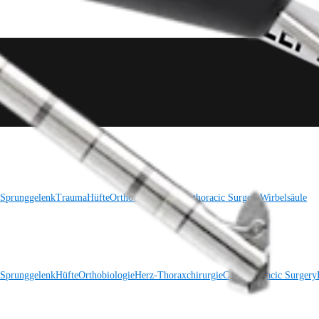
 Sprunggelenk
Trauma
Hüfte
Orthobiologie
Cardiothoracic Surgery
Wirbelsäule
 Sprunggelenk
Hüfte
Orthobiologie
Herz-Thoraxchirurgie
Cardiothoracic Surgery