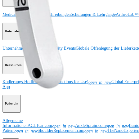
Medical Education
Kursbeschreibungen
Schulungen & Lehrgänge
ArthroLab™-
Unternehmen
Unternehmen
Über uns
Community Events
Globale Offenlegung der Lieferkett
Ressourcen
Kodierungs-Hotline
eDFUs (Instructions for Use)
Global Enterpr
open_in_new
App
Patient:in
Allgemeine
Informationen
ACLTear.com
AnkleSprain.com
Buni
open_in_new
open_in_new
Patient
ShoulderReplacement.com
TheNanoExperie
open_in_new
open_in_new