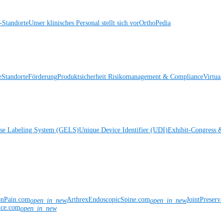
Standorte
Unser klinisches Personal stellt sich vor
OrthoPedia
e
Standorte
Förderung
Produktsicherheit
Risikomanagement & Compliance
Virtua
ise Labeling System (GELS)
Unique Device Identifier (UDI)
Exhibit-Congress 
onPain.com
ArthrexEndoscopicSpine.com
JointPreser
open_in_new
open_in_new
nce.com
open_in_new