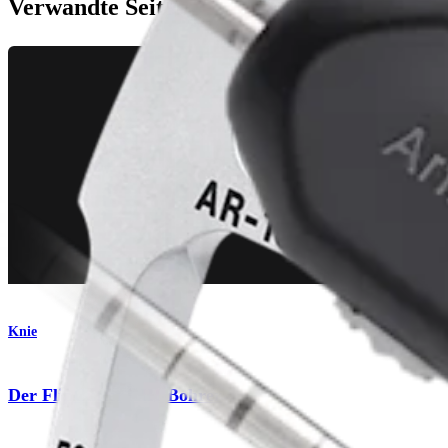
Verwandte Seiten
Knie
®
Der FlipCutter
III-Bohrer