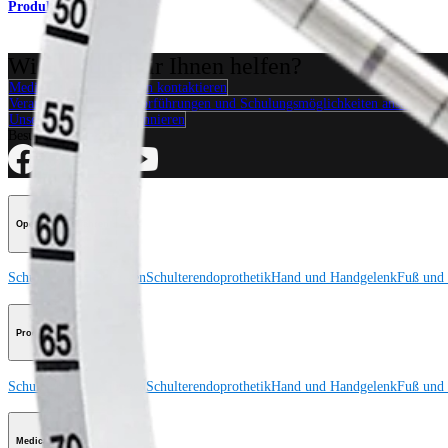
Produkt
Wie können wir Ihnen helfen?
Medizinproduktberater:in kontaktieren
Veranstaltungen, Lab-Vorführungen und Schulungsmöglichkeiten ansehen
Unseren Newsletter abonnieren
Besuchen Sie uns
Operationsverfahren
Schulter
Knie
Ellenbogen
Schulterendoprothetik
Hand und Handgelenk
Fuß und
Produkt
Schulter
Knie
Ellenbogen
Schulterendoprothetik
Hand und Handgelenk
Fuß und
Medical Education