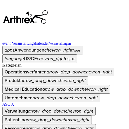
event
Veranstaltungskalender
Veranstaltungen
apps
Anwendungen
chevron_right
Apps
language
US/DE
chevron_right
US/DE
Kategorien
Operationsverfahren
arrow_drop_down
chevron_right
Produkt
arrow_drop_down
chevron_right
Medical Education
arrow_drop_down
chevron_right
Unternehmen
arrow_drop_down
chevron_right
ASC X
Verwaltung
arrow_drop_down
chevron_right
Patient:in
arrow_drop_down
chevron_right
Ressourcen
arrow_drop_down
chevron_right