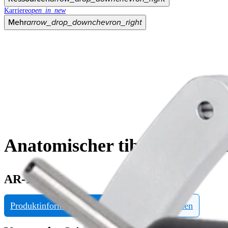
Karriere
open_in_new
Mehr
arrow_drop_down
chevron_right
Anatomischer tibialer ACL-Z
AR-1510TL
Produktinformationen anfragen
eDFU ansehen