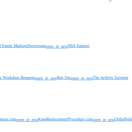
l Patent Marking
Newsroom
SBA Support
open_in_new
& Workshop Requests
Rep Site
The Arthrex Surgeon
open_in_new
open_in_new
vation.com
KneeReplacementProcedure.com
OrthoPedi
open_in_new
open_in_new