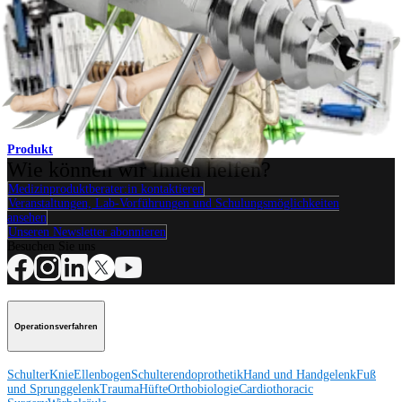
Fuß & Sprunggelenk
®
DynaNite
PIP-Hammerzeh-Implantat
Produkt
Wie können wir Ihnen helfen?
Medizinproduktberater:in kontaktieren
Veranstaltungen, Lab-Vorführungen und Schulungsmöglichkeiten
ansehen
Unseren Newsletter abonnieren
Besuchen Sie uns
Operationsverfahren
Schulter
Knie
Ellenbogen
Schulterendoprothetik
Hand und Handgelenk
Fuß
und Sprunggelenk
Trauma
Hüfte
Orthobiologie
Cardiothoracic