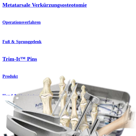
Metatarsale Verkürzungsosteotomie
Operationsverfahren
Fuß & Sprunggelenk
Trim-It™ Pins
Produkt
Hand & Handgelenk
Trim-It™ Pins
Produkt