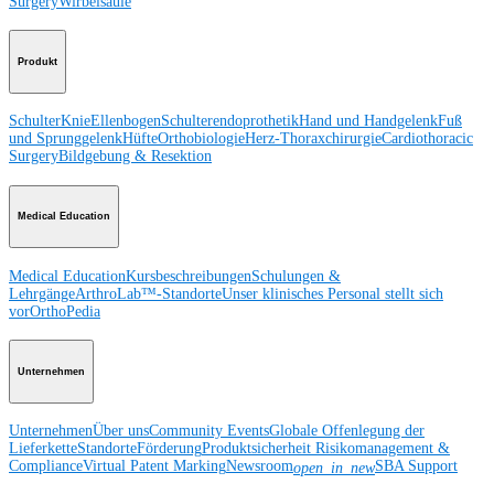
Surgery
Wirbelsäule
Produkt
Schulter
Knie
Ellenbogen
Schulterendoprothetik
Hand und Handgelenk
Fuß
und Sprunggelenk
Hüfte
Orthobiologie
Herz-Thoraxchirurgie
Cardiothoracic
Surgery
Bildgebung & Resektion
Medical Education
Medical Education
Kursbeschreibungen
Schulungen &
Lehrgänge
ArthroLab™-Standorte
Unser klinisches Personal stellt sich
vor
OrthoPedia
Unternehmen
Unternehmen
Über uns
Community Events
Globale Offenlegung der
Lieferkette
Standorte
Förderung
Produktsicherheit
Risikomanagement &
Compliance
Virtual Patent Marking
Newsroom
SBA Support
open_in_new