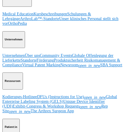
Medical Education
Kursbeschreibungen
Schulungen &
Lehrgänge
ArthroLab™-Standorte
Unser klinisches Personal stellt sich
vor
OrthoPedia
Unternehmen
Unternehmen
Über uns
Community Events
Globale Offenlegung der
Lieferkette
Standorte
Förderung
Produktsicherheit
Risikomanagement &
Compliance
Virtual Patent Marking
Newsroom
SBA Support
open_in_new
Ressourcen
Kodierungs-Hotline
eDFUs (Instructions for Use)
Global
open_in_new
Enterprise Labeling System (GELS)
Unique Device Identifier
(UDI)
Exhibit-Congress & Workshop Requests
Rep
open_in_new
Site
The Arthrex Surgeon App
open_in_new
Patient:in