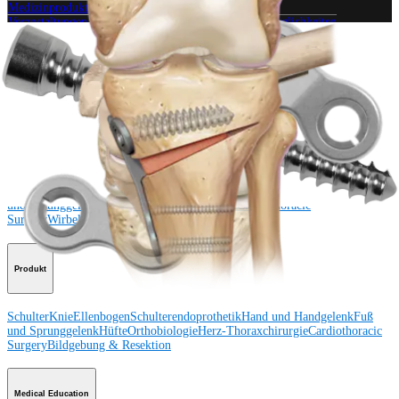
Medizinproduktberater:in kontaktieren
Veranstaltungen, Lab-Vorführungen und Schulungsmöglichkeiten
ansehen
Unseren Newsletter abonnieren
Besuchen Sie uns
Operationsverfahren
Schulter
Knie
Ellenbogen
Schulterendoprothetik
Hand und Handgelenk
Fuß
und Sprunggelenk
Trauma
Hüfte
Orthobiologie
Cardiothoracic
Surgery
Wirbelsäule
Produkt
Schulter
Knie
Ellenbogen
Schulterendoprothetik
Hand und Handgelenk
Fuß
und Sprunggelenk
Hüfte
Orthobiologie
Herz-Thoraxchirurgie
Cardiothoracic
Surgery
Bildgebung & Resektion
Medical Education