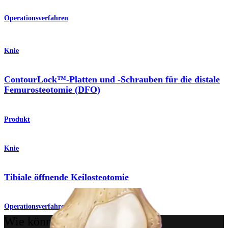
Operationsverfahren
Knie
ContourLock™-Platten und -Schrauben für die distale
Femurosteotomie (DFO)
Produkt
Knie
Tibiale öffnende Keilosteotomie
Operationsverfahren
Wie können wir Ihnen helfen?