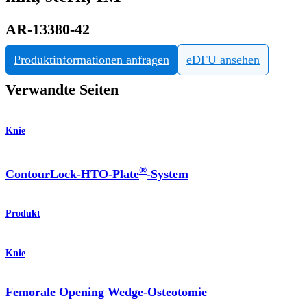
AR-13380-42
Produktinformationen anfragen
eDFU ansehen
Verwandte Seiten
Knie
®
ContourLock-HTO-Plate
-System
Produkt
Knie
Femorale Opening Wedge-Osteotomie