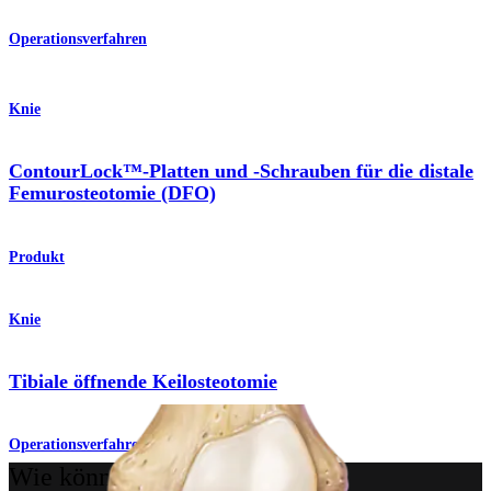
Operationsverfahren
Knie
ContourLock™-Platten und -Schrauben für die distale
Femurosteotomie (DFO)
Produkt
Knie
Tibiale öffnende Keilosteotomie
Operationsverfahren
Wie können wir Ihnen helfen?