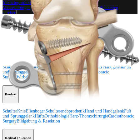
Medizinproduktberater:in kontaktieren
Veranstaltungen, Lab-Vorführungen und Schulungsmöglichkeiten
ansehen
Unseren Newsletter abonnieren
Besuchen Sie uns
Operationsverfahren
Schulter
Knie
Ellenbogen
Schulterendoprothetik
Hand und Handgelenk
Fuß
und Sprunggelenk
Trauma
Hüfte
Orthobiologie
Cardiothoracic
Surgery
Wirbelsäule
Produkt
Schulter
Knie
Ellenbogen
Schulterendoprothetik
Hand und Handgelenk
Fuß
und Sprunggelenk
Hüfte
Orthobiologie
Herz-Thoraxchirurgie
Cardiothoracic
Surgery
Bildgebung & Resektion
Medical Education