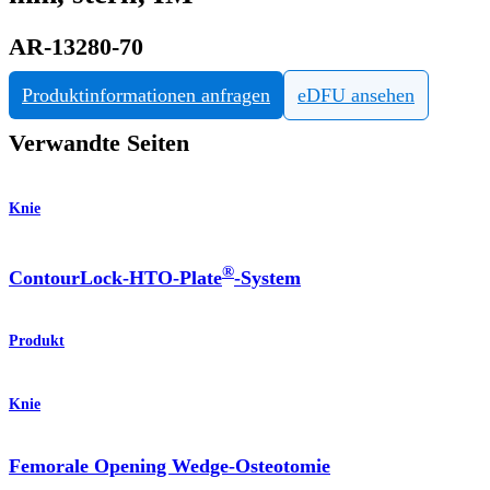
AR-13280-70
Produktinformationen anfragen
eDFU ansehen
Verwandte Seiten
Knie
®
ContourLock-HTO-Plate
-System
Produkt
Knie
Femorale Opening Wedge-Osteotomie