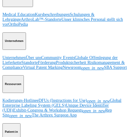
Medical Education
Kursbeschreibungen
Schulungen &
Lehrgänge
ArthroLab™-Standorte
Unser klinisches Personal stellt sich
vor
OrthoPedia
Unternehmen
Unternehmen
Über uns
Community Events
Globale Offenlegung der
Lieferkette
Standorte
Förderung
Produktsicherheit
Risikomanagement &
Compliance
Virtual Patent Marking
Newsroom
SBA Support
open_in_new
Ressourcen
Kodierungs-Hotline
eDFUs (Instructions for Use)
Global
open_in_new
Enterprise Labeling System (GELS)
Unique Device Identifier
(UDI)
Exhibit-Congress & Workshop Requests
Rep
open_in_new
Site
The Arthrex Surgeon App
open_in_new
Patient:in