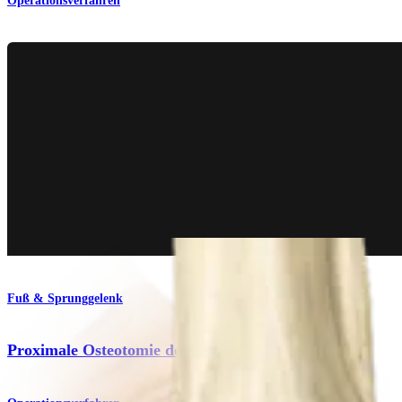
Operationsverfahren
Fuß & Sprunggelenk
Proximale Osteotomie der 1. Metatarsale