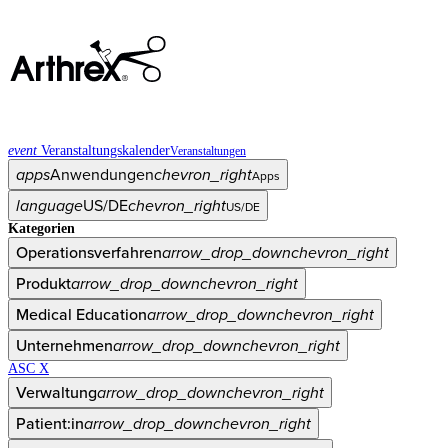
event
Veranstaltungskalender
Veranstaltungen
apps
Anwendungen
chevron_right
Apps
language
US/DE
chevron_right
US/DE
Kategorien
Operationsverfahren
arrow_drop_down
chevron_right
Produkt
arrow_drop_down
chevron_right
Medical Education
arrow_drop_down
chevron_right
Unternehmen
arrow_drop_down
chevron_right
ASC X
Verwaltung
arrow_drop_down
chevron_right
Patient:in
arrow_drop_down
chevron_right