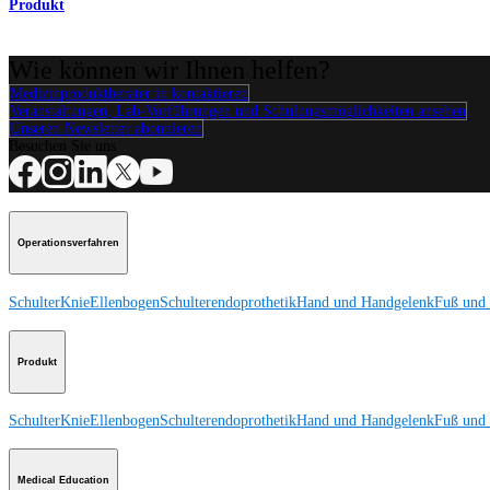
Produkt
Wie können wir Ihnen helfen?
Medizinproduktberater:in kontaktieren
Veranstaltungen, Lab-Vorführungen und Schulungsmöglichkeiten ansehen
Unseren Newsletter abonnieren
Besuchen Sie uns
Operationsverfahren
Schulter
Knie
Ellenbogen
Schulterendoprothetik
Hand und Handgelenk
Fuß und
Produkt
Schulter
Knie
Ellenbogen
Schulterendoprothetik
Hand und Handgelenk
Fuß und
Medical Education