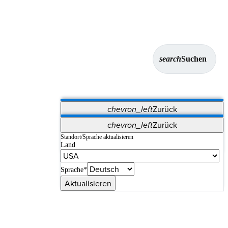
search
Suchen
chevron_left
Zurück
Anwendungen
chevron_left
Zurück
Vet Systems
OrthoPedia Patient
SAP
Standort/Sprache aktualisieren
Land
Supplier Portal
Synergy-Bildgebung und -Resektion
Sprache*
Aktualisieren