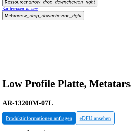
Ressourcen
arrow_drop_down
chevron_right
Karriere
open_in_new
Mehr
arrow_drop_down
chevron_right
Low Profile Platte, Metatar
AR-13200M-07L
Produktinformationen anfragen
eDFU ansehen