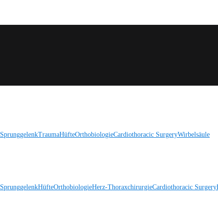
 Sprunggelenk
Trauma
Hüfte
Orthobiologie
Cardiothoracic Surgery
Wirbelsäule
 Sprunggelenk
Hüfte
Orthobiologie
Herz-Thoraxchirurgie
Cardiothoracic Surgery