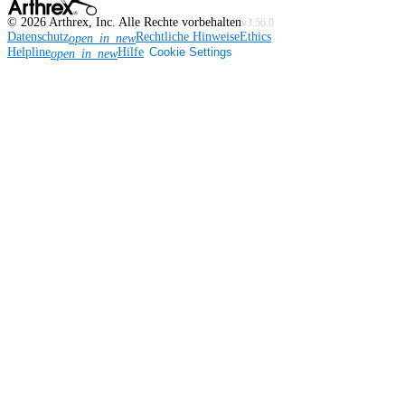
©
2026
Arthrex, Inc. Alle Rechte vorbehalten
v3.56.0
Datenschutz
Rechtliche Hinweise
Ethics
open_in_new
Helpline
Hilfe
Cookie Settings
open_in_new