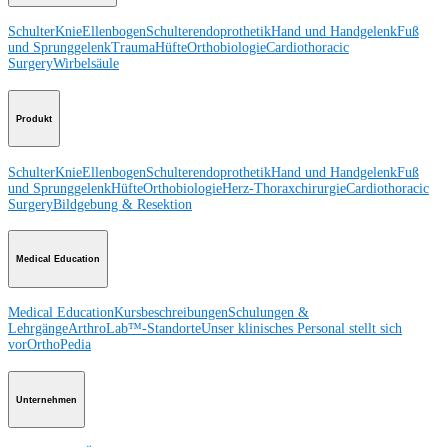
Schulter
Knie
Ellenbogen
Schulterendoprothetik
Hand und Handgelenk
Fuß
und Sprunggelenk
Trauma
Hüfte
Orthobiologie
Cardiothoracic
Surgery
Wirbelsäule
Produkt
Schulter
Knie
Ellenbogen
Schulterendoprothetik
Hand und Handgelenk
Fuß
und Sprunggelenk
Hüfte
Orthobiologie
Herz-Thoraxchirurgie
Cardiothoracic
Surgery
Bildgebung & Resektion
Medical Education
Medical Education
Kursbeschreibungen
Schulungen &
Lehrgänge
ArthroLab™-Standorte
Unser klinisches Personal stellt sich
vor
OrthoPedia
Unternehmen