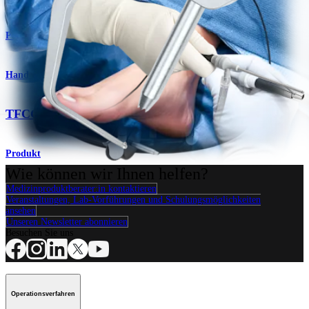
Produkt
Hand & Handgelenk
TFCC-Führung und Kit
Produkt
Wie können wir Ihnen helfen?
Medizinproduktberater:in kontaktieren
Veranstaltungen, Lab-Vorführungen und Schulungsmöglichkeiten
ansehen
Unseren Newsletter abonnieren
Besuchen Sie uns
Operationsverfahren