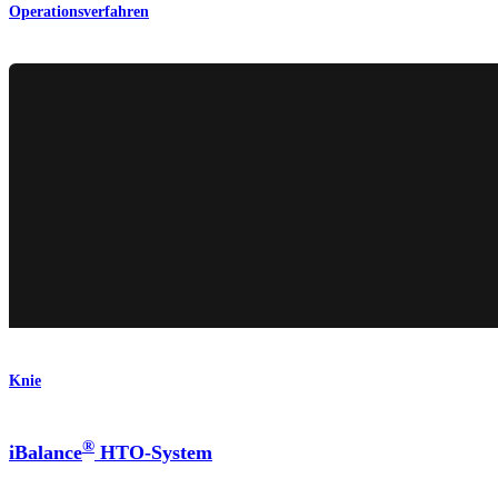
Operationsverfahren
Knie
®
iBalance
HTO-System