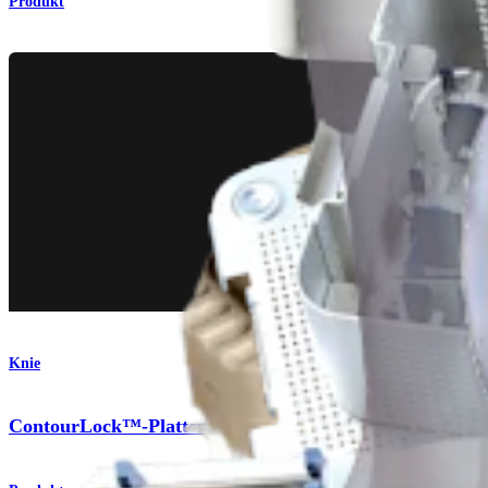
Produkt
Knie
ContourLock™-Platten und -Schrauben für die distale