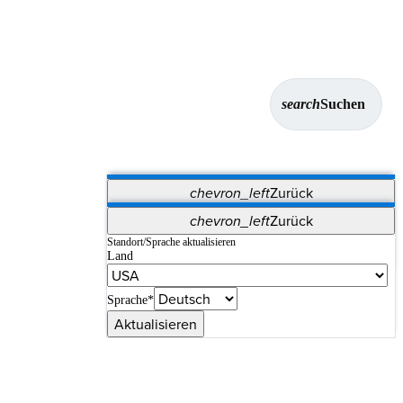
search
Suchen
chevron_left
Zurück
Anwendungen
chevron_left
Zurück
Vet Systems
OrthoPedia Patient
SAP
Standort/Sprache aktualisieren
Land
Supplier Portal
Synergy-Bildgebung und -Resektion
Sprache*
Aktualisieren