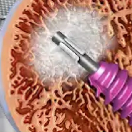
 Femurosteotomie (DFO)