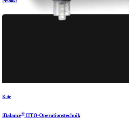
Produkt
Knie
®
iBalance
HTO-Operationstechnik