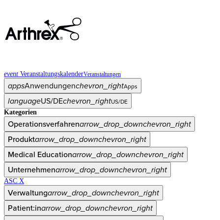
event
Veranstaltungskalender
Veranstaltungen
apps
Anwendungen
chevron_right
Apps
language
US/DE
chevron_right
US/DE
Kategorien
Operationsverfahren
arrow_drop_down
chevron_right
Produkt
arrow_drop_down
chevron_right
Medical Education
arrow_drop_down
chevron_right
Unternehmen
arrow_drop_down
chevron_right
ASC X
Verwaltung
arrow_drop_down
chevron_right
Patient:in
arrow_drop_down
chevron_right