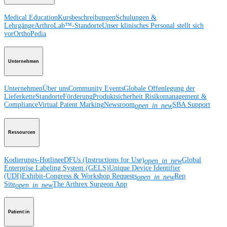
Medical Education
Kursbeschreibungen
Schulungen &
Lehrgänge
ArthroLab™-Standorte
Unser klinisches Personal stellt sich
vor
OrthoPedia
Unternehmen
Unternehmen
Über uns
Community Events
Globale Offenlegung der
Lieferkette
Standorte
Förderung
Produktsicherheit
Risikomanagement &
Compliance
Virtual Patent Marking
Newsroom
SBA Support
open_in_new
Ressourcen
Kodierungs-Hotline
eDFUs (Instructions for Use)
Global
open_in_new
Enterprise Labeling System (GELS)
Unique Device Identifier
(UDI)
Exhibit-Congress & Workshop Requests
Rep
open_in_new
Site
The Arthrex Surgeon App
open_in_new
Patient:in