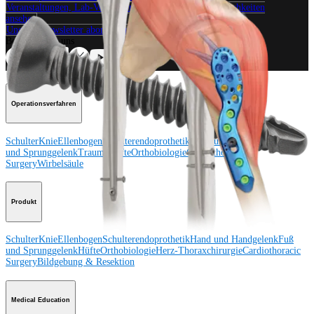
Veranstaltungen, Lab-Vorführungen und Schulungsmöglichkeiten
ansehen
Unseren Newsletter abonnieren
Besuchen Sie uns
Operationsverfahren
Schulter
Knie
Ellenbogen
Schulterendoprothetik
Hand und Handgelenk
Fuß
und Sprunggelenk
Trauma
Hüfte
Orthobiologie
Cardiothoracic
Surgery
Wirbelsäule
Produkt
Schulter
Knie
Ellenbogen
Schulterendoprothetik
Hand und Handgelenk
Fuß
und Sprunggelenk
Hüfte
Orthobiologie
Herz-Thoraxchirurgie
Cardiothoracic
Surgery
Bildgebung & Resektion
Medical Education